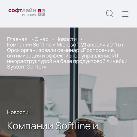
Главная
О нас
Новости
Компании Softline и Microsoft 21 апреля 2011 в г.
Орск организовали семинар «Построение,
оптимизация и эффективное управление ИТ-
инфраструктурой на базе продуктовой линейки
System Center»
Новости
Компании Softline и