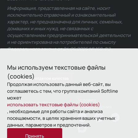
Информация, представленная на сайте, носит
исключительно справочный и ознакомительный
характер, не предназначена для личных, семейных,
домашних и иных нужд, не связанных с
осуществлением предпринимательской деятельности
и не ориентирована на потребителей по смыслу
Федерального закона от 24.06.2025 № 168-ФЗ.
Мы используем текстовые файлы
(cookies)
Связаться с отделом качества
Продолжая использовать данный веб-сайт, вы
соглашаетесь с тем, что группа компаний Softline
может
Условия
© 1993—2026 Softline
использовать текстовые файлы (cookies)
использования
, необходимые для работы сайта и анализа
посещаемости, в целях хранения ваших учетных
Политика
данных, параметров и предпочтений.
конфиденциальности
Принять