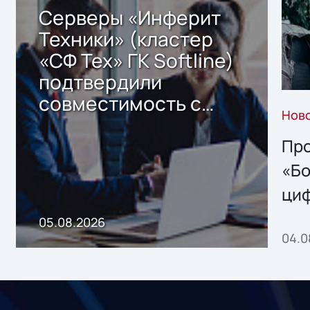
Серверы «Инферит
Техники» (кластер
«СФ Тех» ГК Softline)
подтвердили
совместимость с
Нов
решением Sharx
Storage 2.x для
Про
хранения данных
«Бо
ци
пр
05.08.2026
04.0
без
ном
«1С