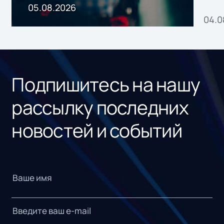
пр
05.08.2026
04.0
без
ном
«1С
Подпишитесь на нашу
рассылку последних
новостей и событий