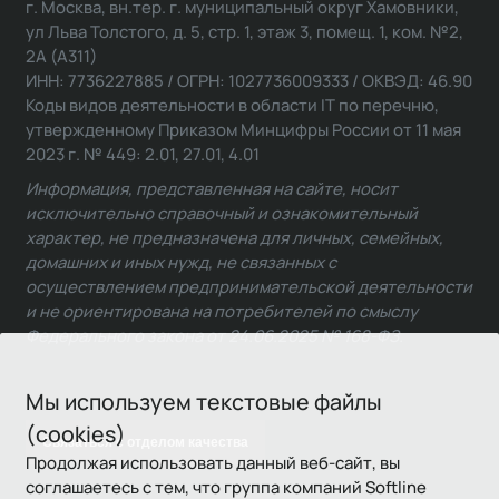
г. Москва, вн.тер. г. муниципальный округ Хамовники,
ул Льва Толстого, д. 5, стр. 1, этаж 3, помещ. 1, ком. №2,
2А (А311)
ИНН: 7736227885 / ОГРН: 1027736009333 / ОКВЭД: 46.90
Коды видов деятельности в области IT по перечню,
утвержденному Приказом Минцифры России от 11 мая
2023 г. № 449: 2.01, 27.01, 4.01
Информация, представленная на сайте, носит
исключительно справочный и ознакомительный
характер, не предназначена для личных, семейных,
домашних и иных нужд, не связанных с
осуществлением предпринимательской деятельности
и не ориентирована на потребителей по смыслу
Федерального закона от 24.06.2025 № 168-ФЗ.
Мы используем текстовые файлы
(cookies)
Связаться с отделом качества
Продолжая использовать данный веб-сайт, вы
соглашаетесь с тем, что группа компаний Softline