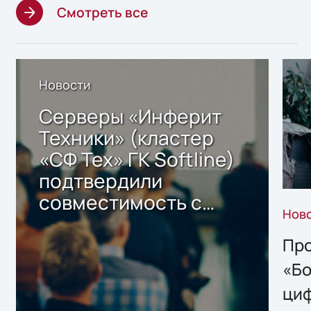
Смотреть все
Новости
Серверы «Инферит
Техники» (кластер
«СФ Тех» ГК Softline)
подтвердили
совместимость с
Нов
решением Sharx
Storage 2.x для
Про
хранения данных
«Бо
ци