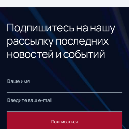
ном
«1С
Подпишитесь на нашу
рассылку последних
новостей и событий
Подписаться