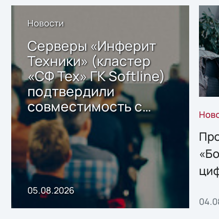
Новости
Серверы «Инферит
Техники» (кластер
«СФ Тех» ГК Softline)
подтвердили
совместимость с
Нов
решением Sharx
Storage 2.x для
Про
хранения данных
«Бо
ци
пр
05.08.2026
04.0
без