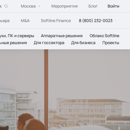
к
Москва
Мероприятия
Блог
Войти
рьера
M&A
Softline Finance
8 (800) 232-0023
уки, ПК и серверы
Аппаратные решения
Облако Softline
ьные решения
Для госсектора
Для бизнеса
Проекты