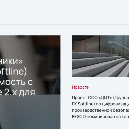
ники»
ftline)
мость с
Новости
 2.x для
Проект ООО «ЦЦТ» (Группа
ГК Softline) по цифровизац
производственной безопа
FESCO номинирован на кон
«1С:Проект года»