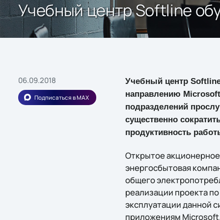
Учебный центр Softline о
06.09.2018
Учебный центр Softlin
направлению Microsoft
Подписаться в MAX
подразделений прослу
существенно сократит
продуктивность работ
Открытое акционерное 
энергосбытовая компан
общего электропотребл
реализации проекта по
эксплуатации данной с
приложениям Microsoft