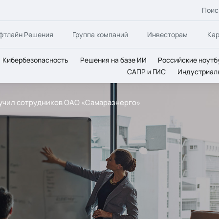
Поис
фтлайн Решения
Группа компаний
Инвесторам
Ка
Кибербезопасность
Решения на базе ИИ
Российские ноутб
САПР и ГИС
Индустриал
бучил сотрудников ОАО «Самараэнерго»