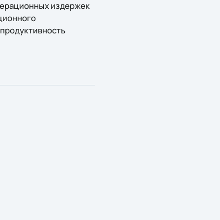
перационных издержек
ационного
 продуктивность