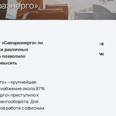
раэнерго»
О «Самараэнерго» по
ки различных
о позволило
овысить
го» – крупнейшая
снабжение около 87%
рго» приступило к
ментооборота. Для
ов работе с офисным