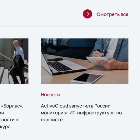
Смотреть все
Новости
 «Борлас»,
ActiveCloud запустил в России
ии
мониторинг ИТ-инфраструктуры по
сности в
подписке
курс