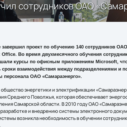
бучил сотрудников ОАО «Сама
e завершил проект по обучению 140 сотрудников ОА
 Office. Во время двухмесячного обучения сотрудни
шали курсы по офисным приложениям Microsoft, чт
ь сроки взаимодействия между подразделениями и п
ы персонала ОАО «Самараэнерго».
общество энергетики и электрификации «Самараэнер
ия Среднего Поволжья, которая обеспечивает энерго
ения Самарской области. В 2010 году ОАО «Самараэне
 разработке и внедрению системы электронного доку
истемы возникла необходимость в обучении сотрудник
.