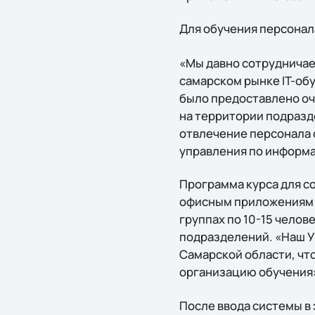
Для обучения персонал
«Мы давно сотрудничае
самарском рынке IT-обу
было предоставлено оч
на территории подразд
отвлечение персонала 
управления по информ
Программа курса для с
офисным приложениям Mi
группах по 10-15 челов
подразделений. «Наш У
Самарской области, чт
организацию обучения»,
После ввода системы в