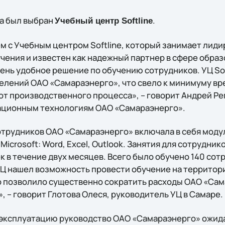
а был выбран
.
Учебный центр Softline
м с Учебным центром Softline, который занимает лид
чения и известен как надежный партнер в сфере образ
ень удобное решение по обучению сотрудников. УЦ Sof
елений ОАО «Самараэнерго», что свело к минимуму вре
от производственного процесса», – говорит Андрей Ре
ационным технологиям ОАО «Самараэнерго».
отрудников ОАО «Самараэнерго» включала в себя моду
crosoft: Word, Excel, Outlook. Занятия для сотрудник
ек в течение двух месяцев. Всего было обучено 140 со
Ц нашел возможность провести обучение на территори
о позволило существенно сократить расходы ОАО «Сам
 – говорит Глотова Олеся, руководитель УЦ в Самаре.
 эксплуатацию руководство ОАО «Самараэнерго» ожид