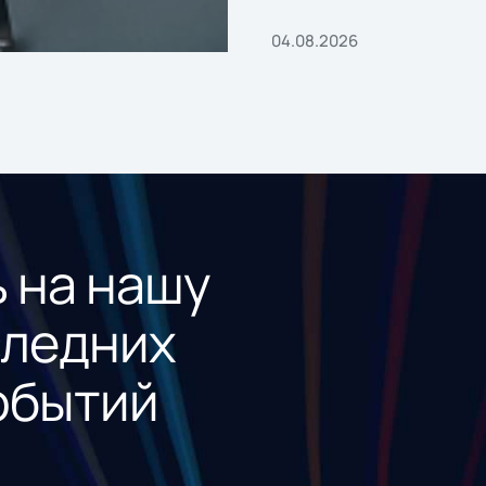
04.08.2026
 на нашу
следних
обытий