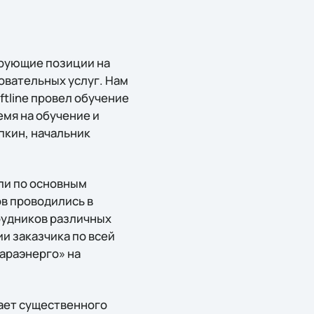
ирующие позиции на
овательных услуг. Нам
tline провел обучение
мя на обучение и
пкин, начальник
ли по основным
ов проводились в
трудников различных
и заказчика по всей
араэнерго» на
ает существенного