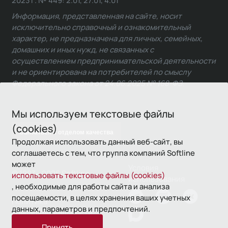
2023 г. № 449: 2.01, 27.01, 4.01
Информация, представленная на сайте, носит
исключительно справочный и ознакомительный
характер, не предназначена для личных, семейных,
домашних и иных нужд, не связанных с
осуществлением предпринимательской деятельности
и не ориентирована на потребителей по смыслу
Федерального закона от 24.06.2025 № 168-ФЗ.
Мы используем текстовые файлы
(cookies)
Связаться с отделом качества
Продолжая использовать данный веб-сайт, вы
соглашаетесь с тем, что группа компаний Softline
может
Условия
© 1993—2026 Softline
использовать текстовые файлы (cookies)
использования
, необходимые для работы сайта и анализа
посещаемости, в целях хранения ваших учетных
Политика
данных, параметров и предпочтений.
конфиденциальности
Принять