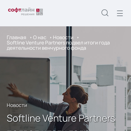
Главная
О нас
Новости
Softline Venture Partners подвел итоги года
деятельности венчурного фонда
Новости
Softline Venture Partners