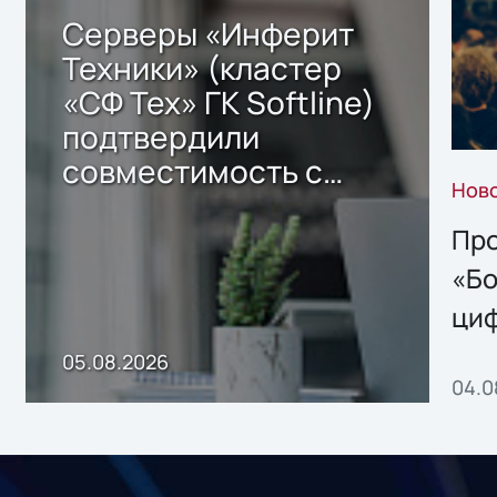
Серверы «Инферит
Техники» (кластер
«СФ Тех» ГК Softline)
подтвердили
совместимость с
Нов
решением Sharx
Storage 2.x для
Про
хранения данных
«Бо
ци
пр
05.08.2026
04.0
без
ном
«1С