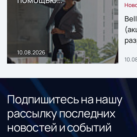
Нов
собственного ИИ-
сервиса
Bel
(ак
раз
онл
10.08.2026
10.0
сер
под
рос
Подпишитесь на нашу
рассылку последних
новостей и событий