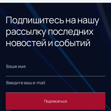
«1С
Подпишитесь на нашу
рассылку последних
новостей и событий
Подписаться