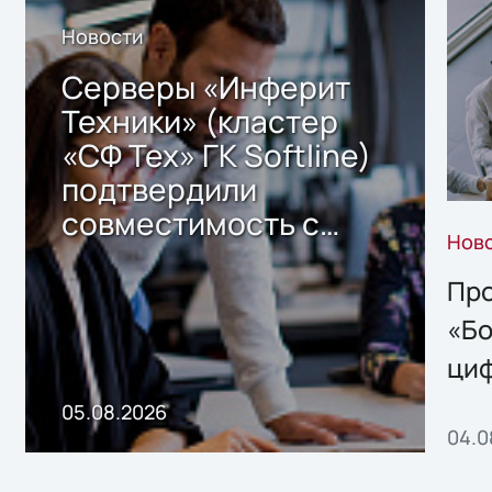
Новости
Серверы «Инферит
Техники» (кластер
«СФ Тех» ГК Softline)
подтвердили
совместимость с
Нов
решением Sharx
Storage 2.x для
Про
хранения данных
«Бо
ци
пр
05.08.2026
04.0
без
ном