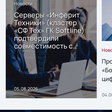
Новости
Серверы «Инферит
Техники» (кластер
«СФ Тех» ГК Softline)
подтвердили
совместимость с
Нов
решением Sharx
Storage 2.x для
Про
хранения данных
«Бо
ци
пр
05.08.2026
04.0
без
ном