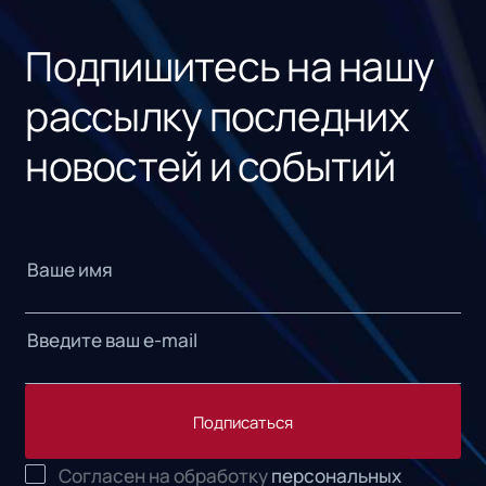
«1С
Подпишитесь на нашу
рассылку последних
новостей и событий
Подписаться
Согласен на обработку
персональных