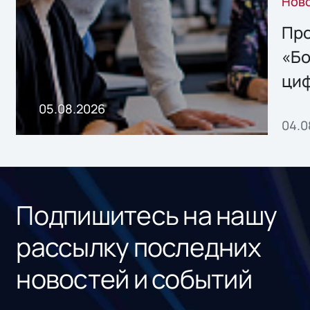
Нов
решением Sharx
Storage 2.x для
Про
хранения данных
«Бо
ци
пр
05.08.2026
04.0
без
ном
«1С
Подпишитесь на нашу
рассылку последних
новостей и событий