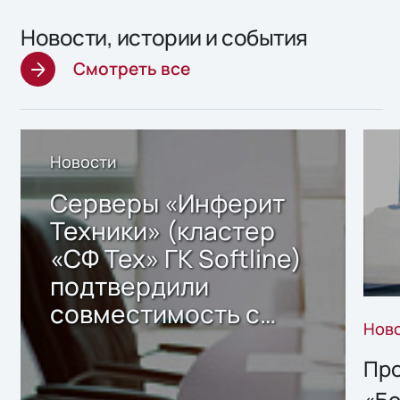
Новости, истории и события
Смотреть все
Новости
Серверы «Инферит
Техники» (кластер
«СФ Тех» ГК Softline)
подтвердили
совместимость с
Нов
решением Sharx
Storage 2.x для
Про
хранения данных