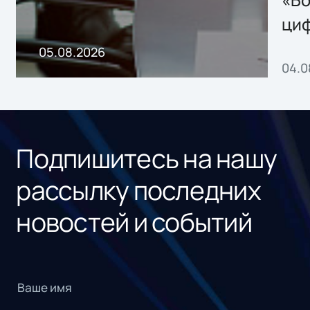
«Бо
ци
пр
05.08.2026
04.0
без
ном
«1С
Подпишитесь на нашу
рассылку последних
новостей и событий