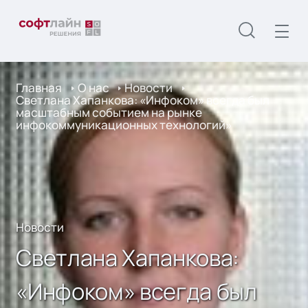
Главная
О нас
Новости
Светлана Хапанкова: «Инфоком» всегда был
масштабным событием на рынке
инфокоммуникационных технологий»
Новости
Светлана Хапанкова:
«Инфоком» всегда был