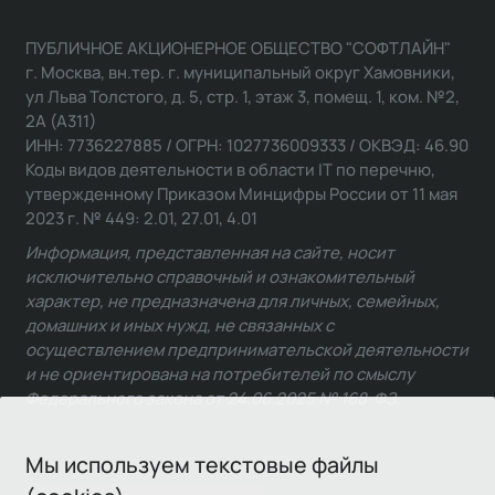
ПУБЛИЧНОЕ АКЦИОНЕРНОЕ ОБЩЕСТВО "СОФТЛАЙН"
г. Москва, вн.тер. г. муниципальный округ Хамовники,
ул Льва Толстого, д. 5, стр. 1, этаж 3, помещ. 1, ком. №2,
2А (А311)
ИНН: 7736227885 / ОГРН: 1027736009333 / ОКВЭД: 46.90
Коды видов деятельности в области IT по перечню,
утвержденному Приказом Минцифры России от 11 мая
2023 г. № 449: 2.01, 27.01, 4.01
Информация, представленная на сайте, носит
исключительно справочный и ознакомительный
характер, не предназначена для личных, семейных,
домашних и иных нужд, не связанных с
осуществлением предпринимательской деятельности
и не ориентирована на потребителей по смыслу
Федерального закона от 24.06.2025 № 168-ФЗ.
Мы используем текстовые файлы