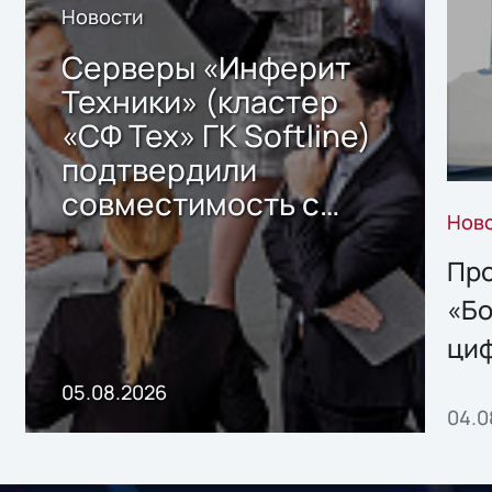
Новости
Серверы «Инферит
Техники» (кластер
«СФ Тех» ГК Softline)
подтвердили
совместимость с
Нов
решением Sharx
Storage 2.x для
Про
хранения данных
«Бо
ци
пр
05.08.2026
04.0
без
ном