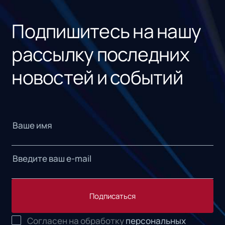
«1С
Подпишитесь на нашу
рассылку последних
новостей и событий
Подписаться
Согласен на обработку
персональных