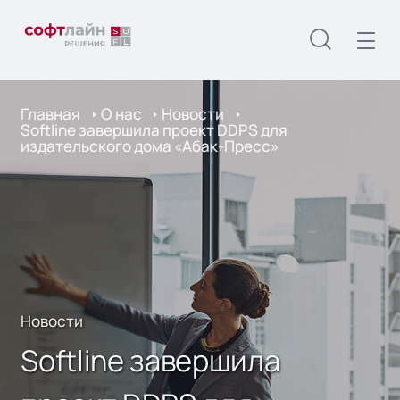
Главная
О нас
Новости
Softline завершила проект DDPS для
издательского дома «Абак-Пресс»
Новости
Softline завершила