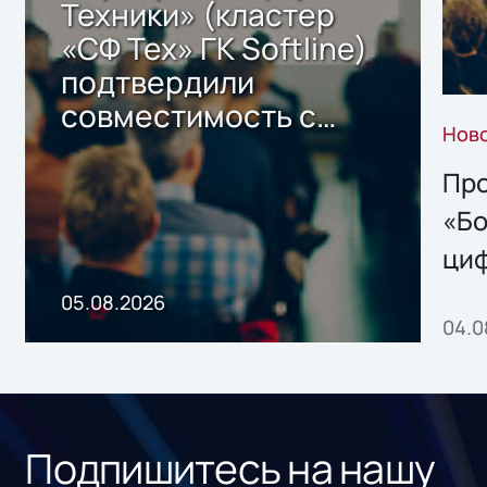
Техники» (кластер
«СФ Тех» ГК Softline)
подтвердили
совместимость с
Нов
решением Sharx
Storage 2.x для
Про
хранения данных
«Бо
ци
пр
05.08.2026
04.0
без
ном
«1С
Подпишитесь на нашу