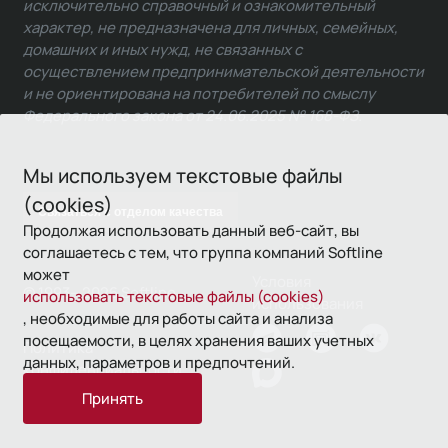
исключительно справочный и ознакомительный
характер, не предназначена для личных, семейных,
домашних и иных нужд, не связанных с
осуществлением предпринимательской деятельности
и не ориентирована на потребителей по смыслу
Федерального закона от 24.06.2025 № 168-ФЗ.
Мы используем текстовые файлы
(cookies)
Связаться с отделом качества
Продолжая использовать данный веб-сайт, вы
соглашаетесь с тем, что группа компаний Softline
может
Условия
© 1993—2026 Softline
использовать текстовые файлы (cookies)
использования
, необходимые для работы сайта и анализа
посещаемости, в целях хранения ваших учетных
Политика
данных, параметров и предпочтений.
конфиденциальности
Принять
16+