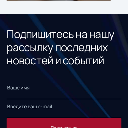
ном
«1С
Подпишитесь на нашу
рассылку последних
новостей и событий
Подписаться