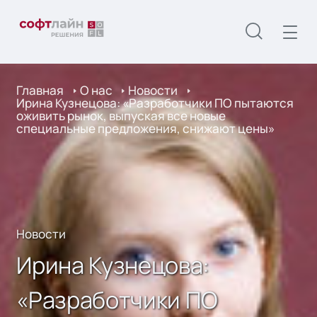
Главная
О нас
Новости
Ирина Кузнецова: «Разработчики ПО пытаются
оживить рынок, выпуская все новые
специальные предложения, снижают цены»
Новости
Ирина Кузнецова:
«Разработчики ПО