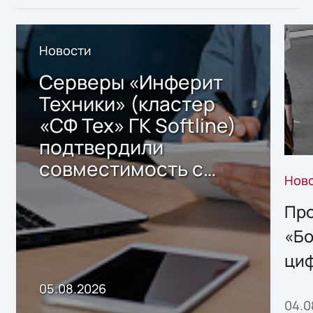
Новости
Серверы «Инферит
Техники» (кластер
«СФ Тех» ГК Softline)
подтвердили
совместимость с
Нов
решением Sharx
Storage 2.x для
Про
хранения данных
«Бо
ци
пр
05.08.2026
04.0
без