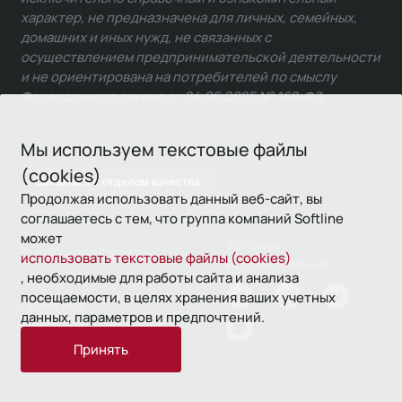
характер, не предназначена для личных, семейных,
домашних и иных нужд, не связанных с
осуществлением предпринимательской деятельности
и не ориентирована на потребителей по смыслу
Федерального закона от 24.06.2025 № 168-ФЗ.
Мы используем текстовые файлы
(cookies)
Связаться с отделом качества
Продолжая использовать данный веб-сайт, вы
соглашаетесь с тем, что группа компаний Softline
может
Условия
© 1993—2026 Softline
использовать текстовые файлы (cookies)
использования
, необходимые для работы сайта и анализа
посещаемости, в целях хранения ваших учетных
Политика
данных, параметров и предпочтений.
конфиденциальности
Принять
16+