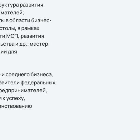
руктура развития
имателей;
ы в области бизнес-
столы, в рамках
ти МСП, развития
тва и др.; мастер-
ий для
 и среднего бизнеса,
авители федеральных,
предпринимателей,
к успеху,
енствованию