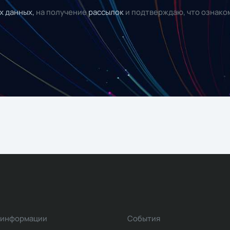
х данных,
на получение
рассылок
и подтверждаю, что ознако
 информации
События