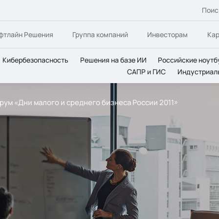
Поис
фтлайн Решения
Группа компаний
Инвесторам
Ка
Кибербезопасность
Решения на базе ИИ
Российские ноутб
САПР и ГИС
Индустриал
ум «Дни малого и среднего бизнеса России 2011»