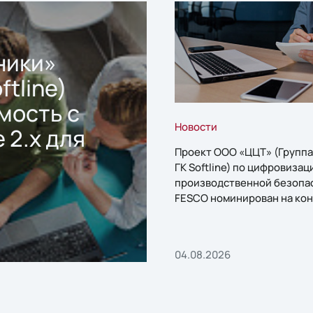
ники»
ftline)
мость с
Новости
 2.x для
Проект ООО «ЦЦТ» (Группа
ГК Softline) по цифровизац
производственной безопа
FESCO номинирован на кон
«1С:Проект года»
04.08.2026