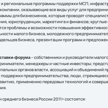
 и региональные программы поддержки МСП; инфраст
компании, оказывающие все виды услуг для предприн
аммы для бизнесменов, которые проводят специалист
ния, юриспруденции, маркетинга и финансов; круглые 
тся проблемы и возможности повышения эффективнос
ности малого бизнеса, молодежного предпринимательс
адельцев бизнеса, презентации программ и предложен
– собственники и руководители малого
ыставки-форума
риниматели, менеджеры и частные инвесторы; предст
пальных органов власти, ассоциаций и объединений 
 поддержки предпринимательства; люди, стремящиеся 
звитию, применению передовых технологий и соверш
ния.
и среднего бизнеса России 2011» состоятся: