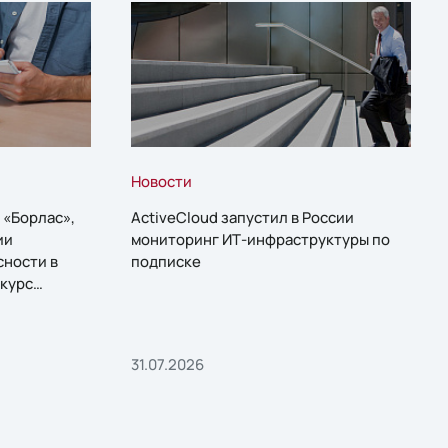
Новости
 «Борлас»,
ActiveCloud запустил в России
ии
мониторинг ИТ-инфраструктуры по
сности в
подписке
курс
31.07.2026