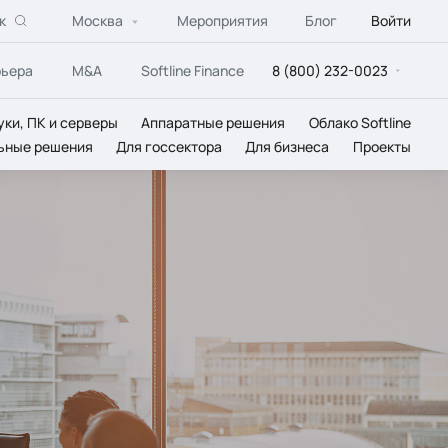
к
Москва
Мероприятия
Блог
Войти
рьера
M&A
Softline Finance
8 (800) 232-0023
уки, ПК и серверы
Аппаратные решения
Облако Softline
ьные решения
Для госсектора
Для бизнеса
Проекты