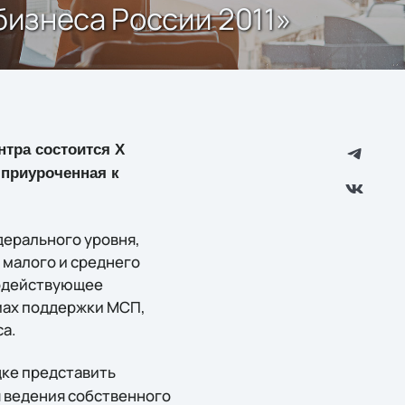
бизнеса России 2011»
нтра состоится Х
 приуроченная к
дерального уровня,
 малого и среднего
содействующее
ах поддержки МСП,
а.
дке представить
 ведения собственного