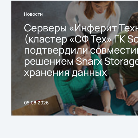
Новости
Серверы «Инферит Тех
(кластер «СФ Тех» ГК So
подтвердили совмести
решением Sharx Storage
хранения данных
05.08.2026