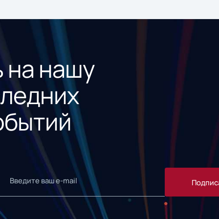
 на нашу
следних
обытий
Подпис