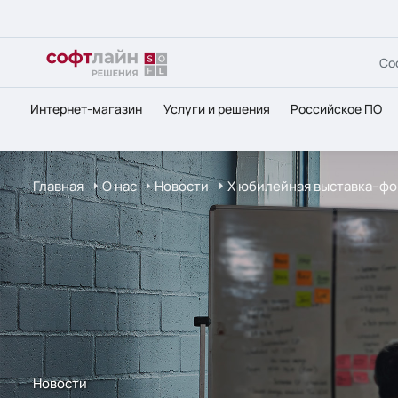
Со
Интернет-магазин
Услуги и решения
Российское ПО
Главная
О нас
Новости
Х юбилейная выставка–фор
Новости