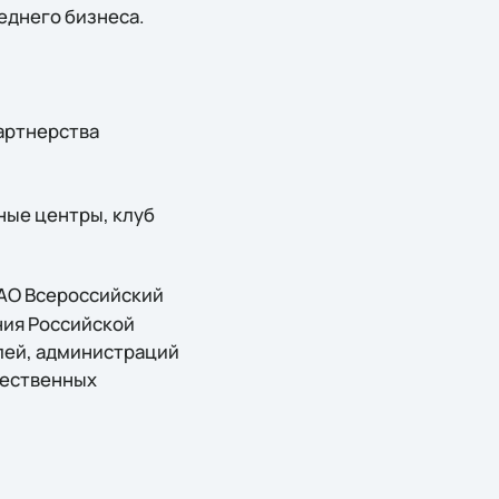
еднего бизнеса.
артнерства
ные центры, клуб
ГАО Всероссийский
ния Российской
лей, администраций
щественных