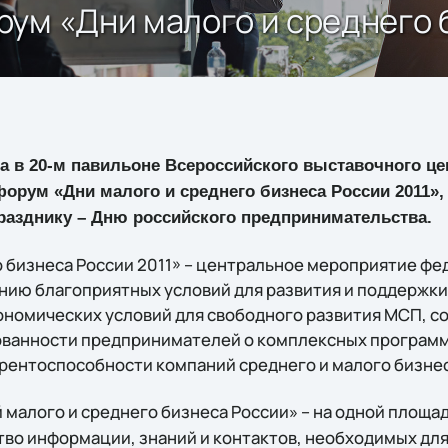
ум «Дни малого и среднего 
ода в 20-м павильоне Всероссийского выставочного це
орум «Дни малого и среднего бизнеса России 2011»,
азднику – Дню российского предпринимательства.
о бизнеса России 2011» – центральное мероприятие фе
ию благоприятных условий для развития и поддержки
кономических условий для свободного развития МСП, 
анности предпринимателей о комплексных программ
рентоспособности компаний среднего и малого бизнес
 малого и среднего бизнеса России» – на одной площа
во информации, знаний и контактов, необходимых для