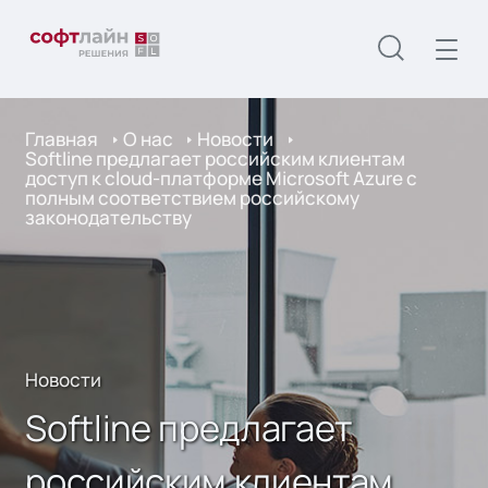
Главная
О нас
Новости
Softline предлагает российским клиентам
доступ к cloud-платформе Microsoft Azure с
полным соответствием российскому
законодательству
Новости
Softline предлагает
российским клиентам