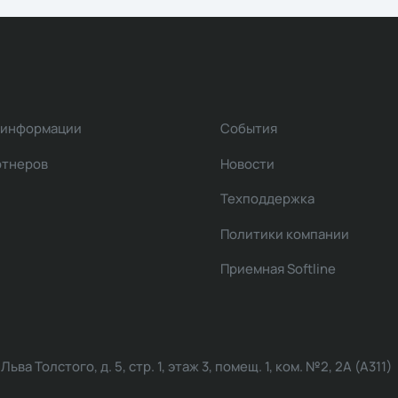
 информации
События
ртнеров
Новости
Техподдержка
Политики компании
Приемная Softline
ва Толстого, д. 5, стр. 1, этаж 3, помещ. 1, ком. №2, 2А (А311)