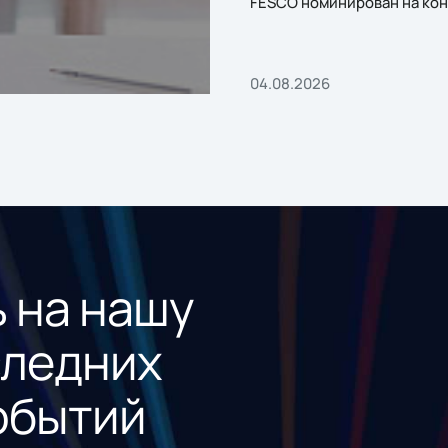
FESCO номинирован на кон
«1С:Проект года»
04.08.2026
 на нашу
следних
обытий