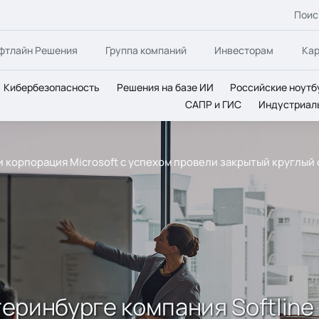
Поис
фтлайн Решения
Группа компаний
Инвесторам
Ка
Кибербезопасность
Решения на базе ИИ
Российские ноутб
САПР и ГИС
Индустриал
ne и корпорация Microsoft с успехом провели закрытый кругл
теринбурге компания Softline