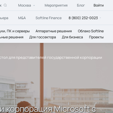
к
Москва
Мероприятия
Блог
Войти
рьера
M&A
Softline Finance
8 (800) 232-0023
уки, ПК и серверы
Аппаратные решения
Облако Softline
ьные решения
Для госсектора
Для бизнеса
Проекты
ый стол для представителей государственной корпорации
 и корпорация Microsoft с