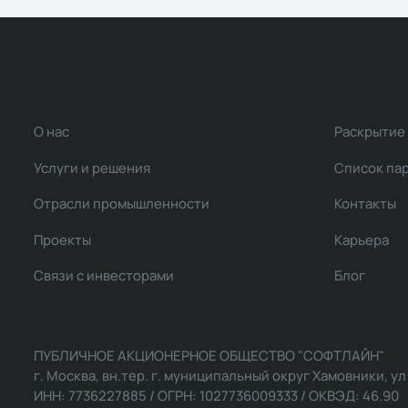
О нас
Раскрытие
Услуги и решения
Список па
Отрасли промышленности
Контакты
Проекты
Карьера
Связи с инвесторами
Блог
ПУБЛИЧНОЕ АКЦИОНЕРНОЕ ОБЩЕСТВО "СОФТЛАЙН"
г. Москва, вн.тер. г. муниципальный округ Хамовники, ул Ль
ИНН: 7736227885 / ОГРН: 1027736009333 / ОКВЭД: 46.90