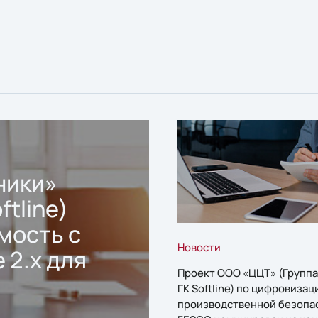
ники»
ftline)
мость с
Новости
 2.x для
Проект ООО «ЦЦТ» (Группа
ГК Softline) по цифровизац
производственной безопа