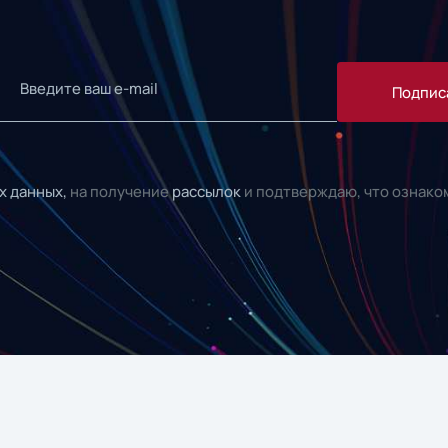
Подпис
х данных,
на получение
рассылок
и подтверждаю, что ознако