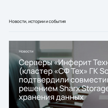
Новости, истории и события
Новости
Серверы «Инферит Тех
(кластер «СФ Тех» ГК So
подтвердили совмести
решением Sharx Storage
хранения данных