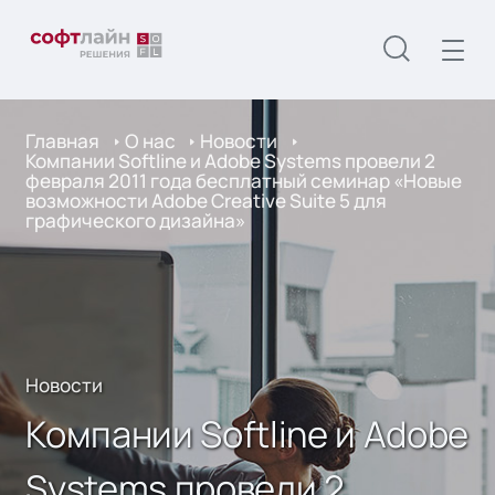
Главная
О нас
Новости
Компании Softline и Adobe Systems провели 2
февраля 2011 года бесплатный семинар «Новые
возможности Adobe Creative Suite 5 для
графического дизайна»
Новости
Компании Softline и Adobe
Systems провели 2