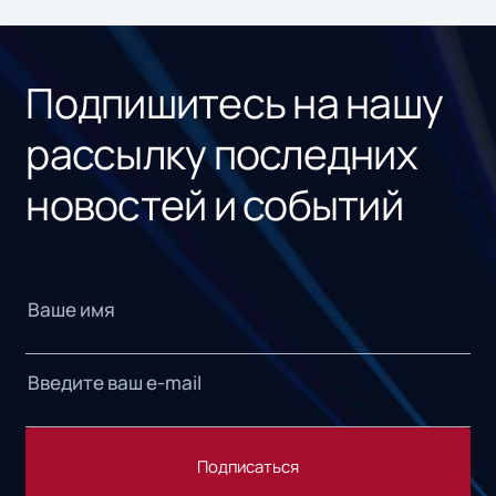
ном
«1С
Подпишитесь на нашу
рассылку последних
новостей и событий
Подписаться