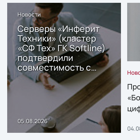
Новости
Серверы «Инферит
Техники» (кластер
«СФ Тех» ГК Softline)
подтвердили
совместимость с
Нов
решением Sharx
Storage 2.x для
Про
хранения данных
«Бо
ци
пр
05.08.2026
04.0
без