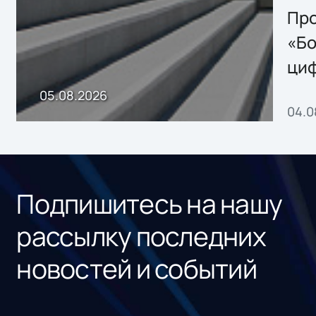
Storage 2.x для
Про
хранения данных
«Бо
ци
пр
05.08.2026
04.0
без
ном
«1С
Подпишитесь на нашу
рассылку последних
новостей и событий