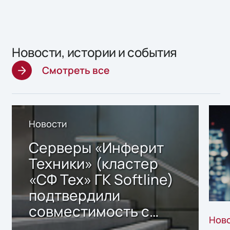
Новости, истории и события
Смотреть все
Новости
Серверы «Инферит
Техники» (кластер
«СФ Тех» ГК Softline)
подтвердили
совместимость с
Нов
решением Sharx