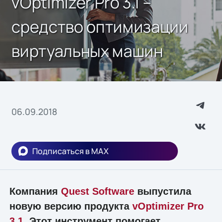
vOptimizer Pro 3.1 –
средство оптимизации
виртуальных машин
06.09.2018
Подписаться в MAX
Компания
Quest Software
выпустила
новую версию продукта
vOptimizer Pro
3.1
. Этот инструмент помогает