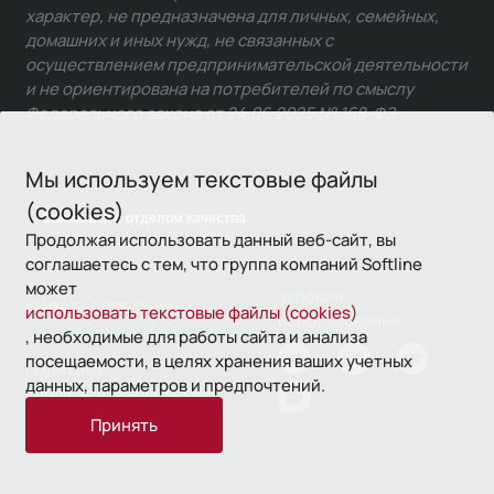
характер, не предназначена для личных, семейных,
домашних и иных нужд, не связанных с
осуществлением предпринимательской деятельности
и не ориентирована на потребителей по смыслу
Федерального закона от 24.06.2025 № 168-ФЗ.
Мы используем текстовые файлы
(cookies)
Связаться с отделом качества
Продолжая использовать данный веб-сайт, вы
соглашаетесь с тем, что группа компаний Softline
может
Условия
© 1993—2026 Softline
использовать текстовые файлы (cookies)
использования
, необходимые для работы сайта и анализа
посещаемости, в целях хранения ваших учетных
Политика
данных, параметров и предпочтений.
конфиденциальности
Принять
16+