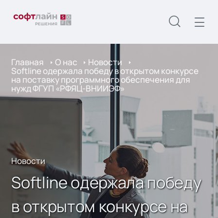
Главная
О нас
Новости
Softline одержала победу в открытом конкурсе
на поставку программного обеспечения для
нужд ФГУП «РФЯЦ-ВНИИЭФ»
Новости
Softline одержала победу
в открытом конкурсе на