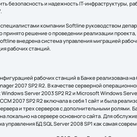
сить безопасность и надежность IT-инфраструктуры, р
.
 специалистами компании Softline руководством депар
о принято решение о проведении реализации проекта, 
oftline внедрена система управления миграцией рабоч
ия рабочих станций.
нфигурацией рабочих станций в Банке реализована на 
anager 2007 SP2 R2. В качестве серверной операционн
 Windows Server 2003 SP2 R2 и Microsoft Windows Serve
CM 2007 SP2 R2 включала в себя 1 сайт и была реализо
ервера и трех серверов с дополнительными ролями. Б
на локально на сервере основного сайта. Для обслуж
а управления БД SQL Server 2008 SP1 как самая совре