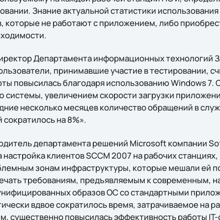
овании. Знание актуальной статистики использования
, которые не работают с приложением, либо приобре
бходимости.
иректор Департамента информационных технологий З
ользователи, принимавшие участие в тестировании, сч
оты повысилась благодаря использованию Windows 7. С
 системы, увеличением скорости загрузки приложен
дние несколько месяцев количество обращений в служ
 сократилось на 8%».
одитель департамента решений Microsoft компании Sof
а настройка клиентов SCCM 2007 на рабочих станциях,
облемным зонам инфраструктуры, которые мешали ей 
ечать требованиям, предъявляемым к современным, 
унифицированных образов ОС со стандартными прилож
тически вдвое сократилось время, затрачиваемое на р
ым, существенно повысилась эффективность работы IT-