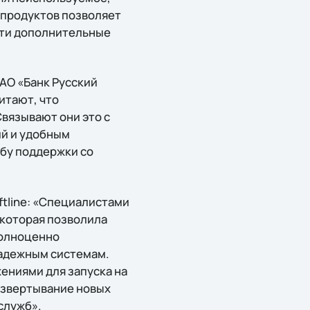
 продуктов позволяет
сти дополнительные
АО «Банк Русский
итают, что
вязывают они это с
ий и удобным
бу поддержки со
tline: «Специалистами
 которая позволила
полноценно
надежным системам.
ениями для запуска на
азвертывание новых
служб».