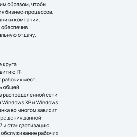
ким образом, чтобы
ия бизнес-процессов.
дники компании,
и обеспечив
альную отдачу.
е круга
витию IT-
 рабочих мест,
ь общей
 в распределенной сети
м Windows XP и Windows
анка во многом зависит
я решения данной
7 и стандартизацию
а обслуживание рабочих