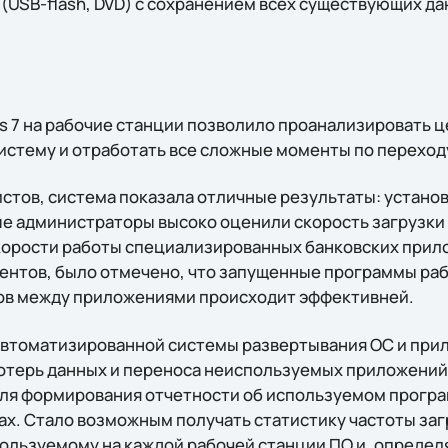
(USB-flash, DVD) с сохранением всех существующих да
 7 на рабочие станции позволило проанализировать ц
стему и отработать все сложные моменты по переход
истов, система показала отличные результаты: устано
е администраторы высоко оценили скорость загрузк
корости работы специализированных банковских прил
ментов, было отмечено, что запущенные программы раб
ов между приложениями происходит эффективней.
втоматизированной системы развертывания ОС и при
отерь данных и переноса неиспользуемых приложений.
ля формирования отчетности об используемом прогр
х. Стало возможным получать статистику частоты за
пользуемому на каждой рабочей станции ПО и, определ