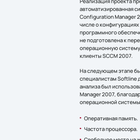
Реализация проекта про
автоматизированная си
Configuration Manager 
числе о конфигурациях
программного обеспече
не подготовлена к пере
операционную систему 
клиенты SCCM 2007.
На следующем этапе бы
специалистам Softline 
анализа был использован
Manager 2007, благода
операционной системы 
Оперативная память.
Частота процессора.
Свободное место на 