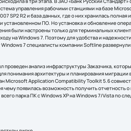
исходила в три этапа. В ЗАО «Банк Русский Стандарт»
стема управления рабочими станциями на базе Microso
2007 SP2 R2 и база данных, где о них хранилась полная
 и установленном ПО. Но установка и обновление опер
ния были настроены только для терминальных клиент
ходу на Windows 7. Поэтому для удобства и надежност
Windows 7 специалисты компании Softline развернули
л проведен анализ инфраструктуры Заказчика, котор
для понимания архитектуры и планирования миграции в
 Microsoft Application Compatibility Toolkit 5.6 совмест
ря чему появилась возможность получить отчетность 
всего парка ПК с Windows XP на Windows 7/Vista по с
жестком диске.