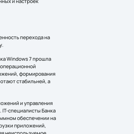
нных и настроек
енность перехода на
у.
вка Windows 7 прошла
и операционной
ожений, формирования
отают стабильней, а
ложений и управления
 IT-специалисты Банка
аммном обеспечении на
грузки приложений,
яя неиспользуемое,