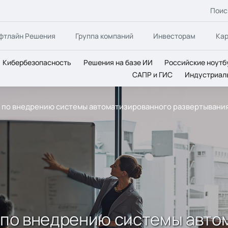
Поис
фтлайн Решения
Группа компаний
Инвесторам
Ка
Кибербезопасность
Решения на базе ИИ
Российские ноутб
САПР и ГИС
Индустриал
т по внедрению системы автоматизированного развертывания
т по внедрению системы авт