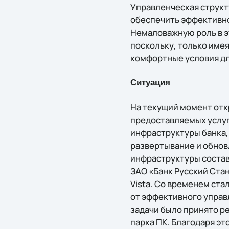
Управленческая структ
обеспечить эффективно
Немаловажную роль в э
поскольку, только име
комфортные условия дл
Ситуация
На текущий момент отк
предоставляемых услуг
инфраструктуры банка,
развертывание и обнов
инфраструктуры состав
ЗАО «Банк Русский Ста
Vista. Со временем ста
от эффективного управ
задачи было принято р
парка ПК. Благодаря э