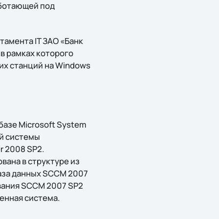
аботающей под
тамента IT ЗАО «Банк
в рамках которого
их станций на Windows
базе Microsoft System
ой системы
r 2008 SP2.
вана в структуре из
аза данных SCCM 2007
ивания SCCM 2007 SP2
менная система.