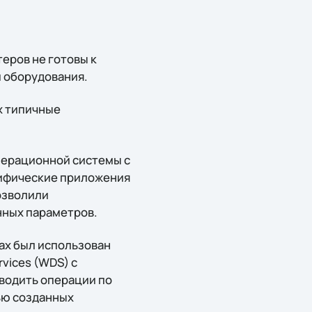
еров не готовы к
и оборудования.
х типичные
перационной системы с
цифические приложения
озволили
нных параметров.
ах был использован
vices (WDS) с
зводить операции по
ью созданных