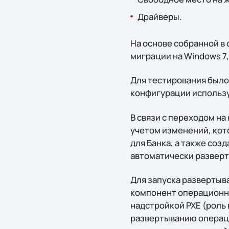
Драйверы.
На основе собранной в
миграции на Windows 7
Для тестирования было
конфигурации использу
В связи с переходом н
учетом изменений, кот
для Банка, а также соз
автоматически разверт
Для запуска развертыв
компонент операционно
надстройкой PXE (роль 
развертыванию операци