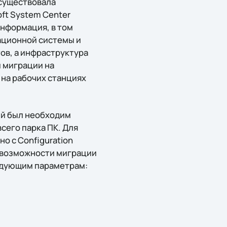
 существовала
ft System Center
 информация, в том
ационной системы и
ов, а инфраструктура
и миграции на
 на рабочих станциях
ый был необходим
сего парка ПК. Для
но с Configuration
о возможности миграции
ледующим параметрам: