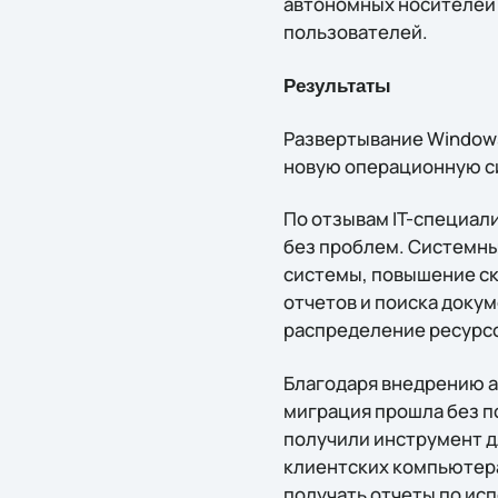
автономных носителей 
пользователей.
Результаты
Развертывание Windows
новую операционную си
По отзывам IT-специал
без проблем. Системны
системы, повышение с
отчетов и поиска доку
распределение ресурс
Благодаря внедрению а
миграция прошла без п
получили инструмент д
клиентских компьютера
получать отчеты по ис