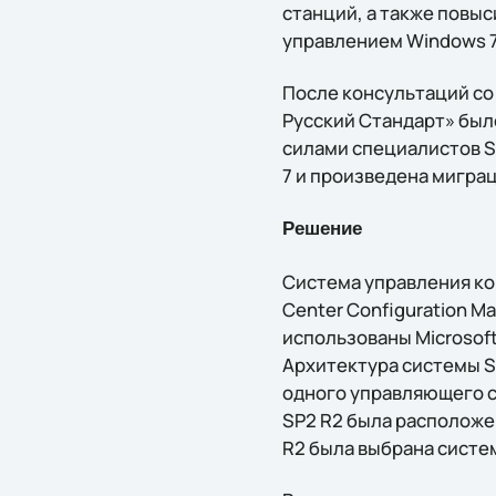
станций, а также повы
управлением Windows 7
После консультаций со
Русский Стандарт» был
силами специалистов S
7 и произведена миграц
Решение
Система управления ко
Center Configuration M
использованы Microsoft
Архитектура системы SC
одного управляющего с
SP2 R2 была расположе
R2 была выбрана систем