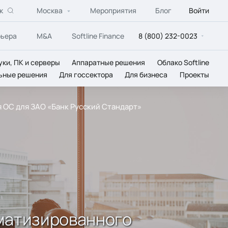
к
Москва
Мероприятия
Блог
Войти
рьера
M&A
Softline Finance
8 (800) 232-0023
уки, ПК и серверы
Аппаратные решения
Облако Softline
ьные решения
Для госсектора
Для бизнеса
Проекты
 ОС для ЗАО «Банк Русский Стандарт»
оматизированного