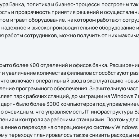
ура Банка, политика и бизнес-процессы построены та
сть и прозрачность принятия решений и осуществлен
том играет оборудование, на котором работают сотру
я надежное и высокопроизводительное оборудование 
я работы сотрудников, можно получить от них максим
рыто более 400 отделений и офисов банка. Расширени
 и увеличение количества филиалов способствуют раз
 что включает оперативный ввод в эксплуатацию новых
ление программного обеспечения. Значительную част
ляет парк рабочих станций, до миграции на Windows 7
ндарт» было более 3000 компьютеров под управление
ло очевидным, что управляемость IT-инфраструктуры Б
ления и контроля за рабочими станциями. Поэтому дл
ешение о переходе на операционную систему Windows 
тому переходу планировалось также снизить расходы н