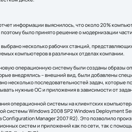
 отчет информации выяснилось, что около 20% компьют
, поэтому было принято решение о модернизации част
 выбрано несколько рабочих станций, представляющи
емых компьютеров в различных отделах компании.
а новую операционную систему были созданы образы о
орые внедрялись – внешний вид, были добавлены спе
дано несколько последовательностей задач, которые п
ывать нужные ОС и приложения в зависимости от зада
ания операционной системы на клиентских компьютер
й системы Windows 2008 SP2 Windows Deployment Ser
в Configuration Manager 2007 R2). Это позволило прои
онных систем и приложений как по сети, так с помощ