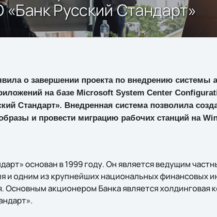
 «Банк Русский Стандарт»
ъявила о завершении проекта по внедрению системы 
иложений на базе Microsoft System Center Configurat
кий Стандарт». Внедренная система позволила созд
образы и провести миграцию рабочих станций на Win
дарт» основан в 1999 году. Он является ведущим част
я и одним из крупнейших национальных финансовых и
. Основным акционером Банка является холдинговая 
андарт».