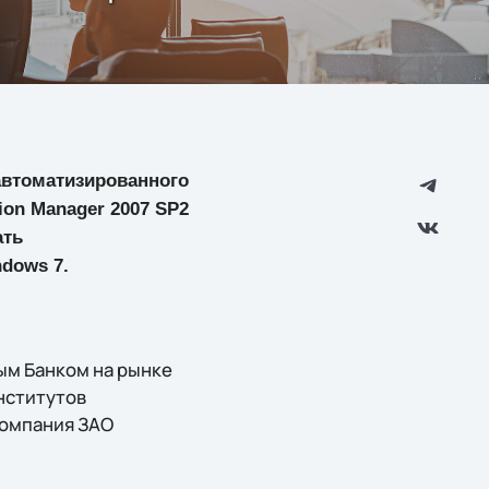
автоматизированного
ion Manager 2007 SP2
ать
dows 7.
ным Банком на рынке
нститутов
компания ЗАО