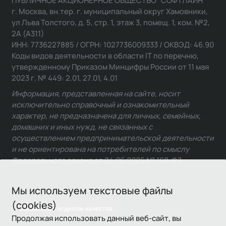
ПУБЛИЧНОЕ АКЦИОНЕРНОЕ ОБЩЕСТВО "СОФТЛАЙН"
г. Москва, вн.тер. г. муниципальный округ Хамовники,
ул Льва Толстого, д. 5, стр. 1, этаж 3, помещ. 1, ком. №2,
2А (А311)
ИНН: 7736227885 / ОГРН: 1027736009333 / ОКВЭД: 46.90
Коды видов деятельности в области IT по перечню,
утвержденному Приказом Минцифры России от 11 мая
2023 г. № 449: 2.01, 27.01, 4.01
Информация, представленная на сайте, носит
исключительно справочный и ознакомительный
характер, не предназначена для личных, семейных,
домашних и иных нужд, не связанных с
осуществлением предпринимательской деятельности
и не ориентирована на потребителей по смыслу
Федерального закона от 24.06.2025 № 168-ФЗ.
Мы используем текстовые файлы
(cookies)
Связаться с отделом качества
Продолжая использовать данный веб-сайт, вы