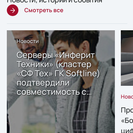
Смотреть все
Новости
Серверы «Инферит
Техники» (кластер
«СФ Тех» ГК Softline)
подтвердили
совместимость с
Нов
решением Sharx
Storage 2.x для
Про
хранения данных
«Бо
ци