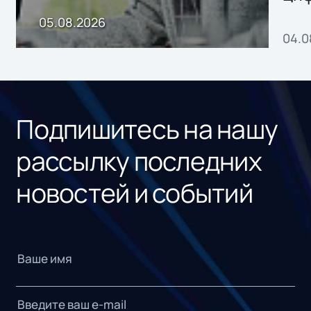
пр
05.08.2026
04.0
без
ном
«1С
Подпишитесь на нашу
рассылку последних
новостей и событий