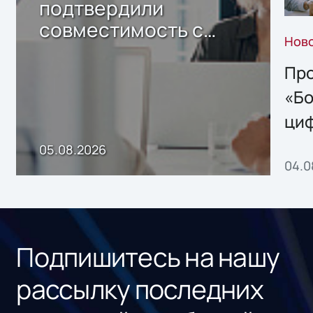
подтвердили
совместимость с
Нов
решением Sharx
Storage 2.x для
Про
хранения данных
«Бо
ци
пр
05.08.2026
04.0
без
ном
«1С
Подпишитесь на нашу
рассылку последних