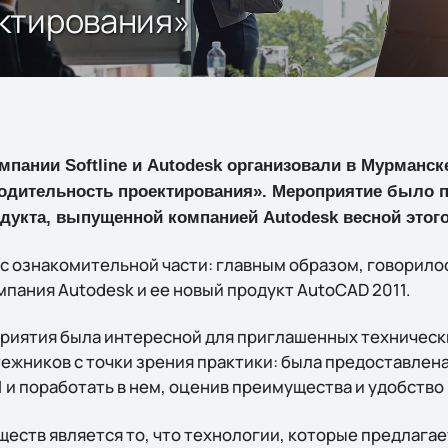
ктирования»
омпании Softline и Autodesk организовали в Мурманс
водительность проектирования». Мероприятие было
одукта, выпущенной компанией Autodesk весной этого
 ознакомительной части: главным образом, говорилось
пания Autodesk и ее новый продукт AutoCAD 2011.
риятия была интересной для приглашенных техническ
ежников с точки зрения практики: была предоставлен
 и поработать в нем, оценив преимущества и удобство
ществ является то, что технологии, которые предлага