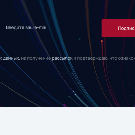
Подпис
х данных,
на получение
рассылок
и подтверждаю, что ознако