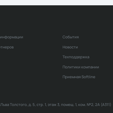
 информации
События
ртнеров
Новости
Техподдержка
Политики компании
Приемная Softline
ва Толстого, д. 5, стр. 1, этаж 3, помещ. 1, ком. №2, 2А (А311)