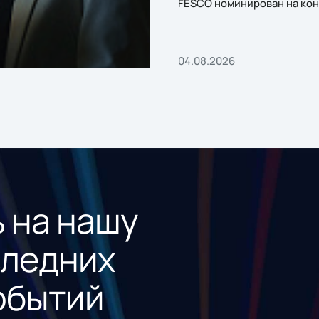
FESCO номинирован на кон
«1С:Проект года»
04.08.2026
 на нашу
следних
обытий