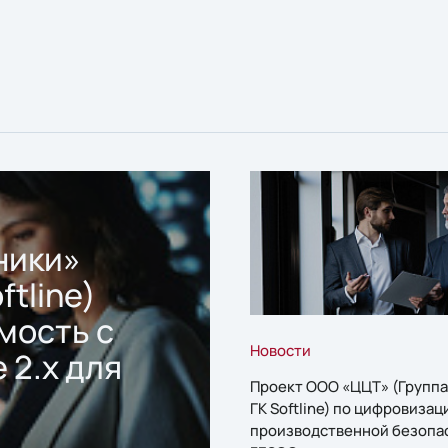
ники»
ftline)
мость с
Новости
 2.x для
Проект ООО «ЦЦТ» (Группа
ГК Softline) по цифровизац
производственной безопа