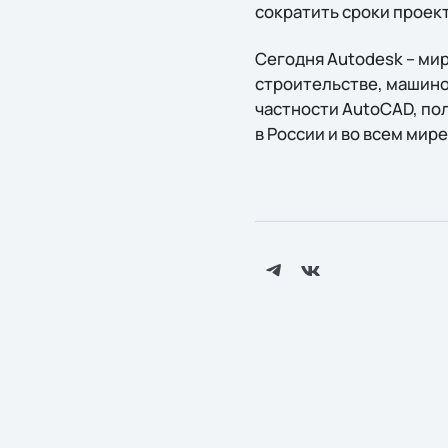
сократить сроки проек
Сегодня Autodesk – ми
строительстве, машино
частности AutoCAD, по
в России и во всем мире