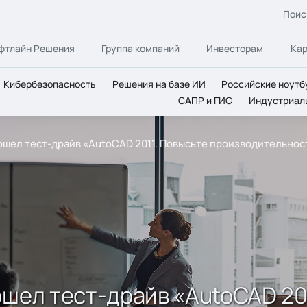
Поис
фтлайн Решения
Группа компаний
Инвесторам
Ка
Кибербезопасность
Решения на базе ИИ
Российские ноутб
САПР и ГИС
Индустриал
рошел тест-драйв «AutoCAD 2011. Повысьте производительно
ошел тест-драйв «AutoCAD 20