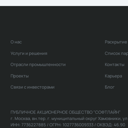
О нас
Раскрытие
Услуги и решения
Список па
Отрасли промышленности
Контакты
Проекты
Карьера
Связи с инвесторами
Блог
ПУБЛИЧНОЕ АКЦИОНЕРНОЕ ОБЩЕСТВО "СОФТЛАЙН"
г. Москва, вн.тер. г. муниципальный округ Хамовники, ул Ль
ИНН: 7736227885 / ОГРН: 1027736009333 / ОКВЭД: 46.90