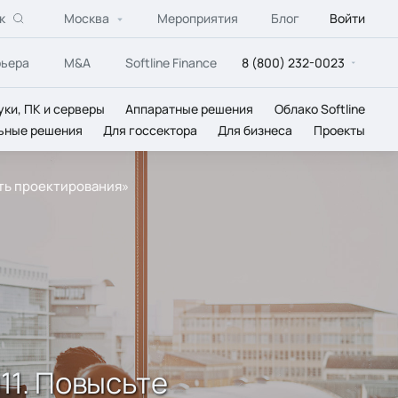
к
Москва
Мероприятия
Блог
Войти
рьера
M&A
Softline Finance
8 (800) 232-0023
уки, ПК и серверы
Аппаратные решения
Облако Softline
ьные решения
Для госсектора
Для бизнеса
Проекты
сть проектирования»
11. Повысьте