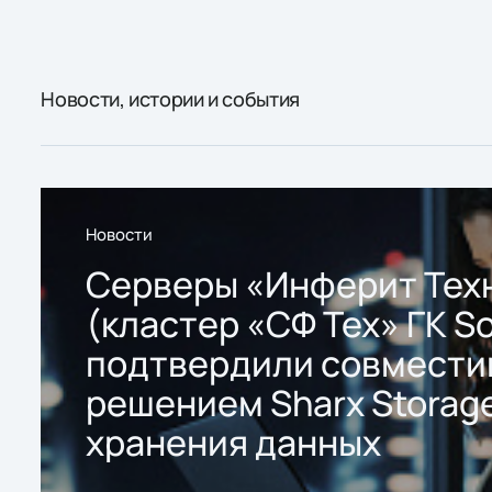
Новости, истории и события
Новости
Серверы «Инферит Тех
(кластер «СФ Тех» ГК So
подтвердили совмести
решением Sharx Storage
хранения данных