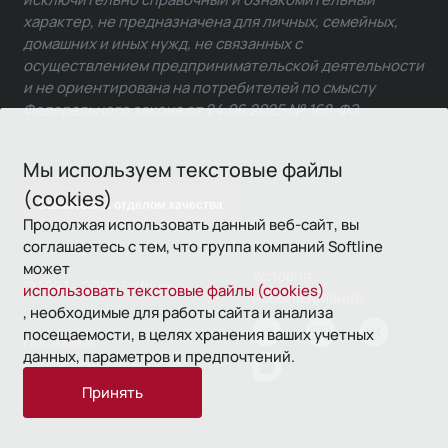
характер, не предназначена для личных, семейных,
домашних и иных нужд, не связанных с
осуществлением предпринимательской деятельности
и не ориентирована на потребителей по смыслу
Федерального закона от 24.06.2025 № 168-ФЗ.
Мы используем текстовые файлы
(cookies)
Связаться с отделом качества
Продолжая использовать данный веб-сайт, вы
соглашаетесь с тем, что группа компаний Softline
может
Условия
© 1993—2026 Softline
использовать текстовые файлы (cookies)
использования
, необходимые для работы сайта и анализа
посещаемости, в целях хранения ваших учетных
Политика
данных, параметров и предпочтений.
конфиденциальности
Принять
16+