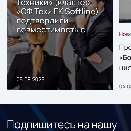
Техники» (кластер
«СФ Тех» ГК Softline)
подтвердили
совместимость с
Нов
решением Sharx
Storage 2.x для
Про
хранения данных
«Бо
ци
пр
05.08.2026
04.0
без
ном
«1С
Подпишитесь на нашу