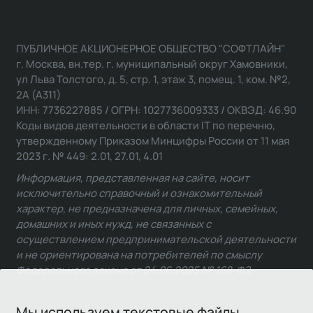
ПУБЛИЧНОЕ АКЦИОНЕРНОЕ ОБЩЕСТВО "СОФТЛАЙН"
г. Москва, вн.тер. г. муниципальный округ Хамовники,
ул Льва Толстого, д. 5, стр. 1, этаж 3, помещ. 1, ком. №2,
2А (А311)
ИНН: 7736227885 / ОГРН: 1027736009333 / ОКВЭД: 46.90
Коды видов деятельности в области IT по перечню,
утвержденному Приказом Минцифры России от 11 мая
2023 г. № 449: 2.01, 27.01, 4.01
Информация, представленная на сайте, носит
исключительно справочный и ознакомительный
характер, не предназначена для личных, семейных,
домашних и иных нужд, не связанных с
осуществлением предпринимательской деятельности
и не ориентирована на потребителей по смыслу
Федерального закона от 24.06.2025 № 168-ФЗ.
Мы используем текстовые файлы