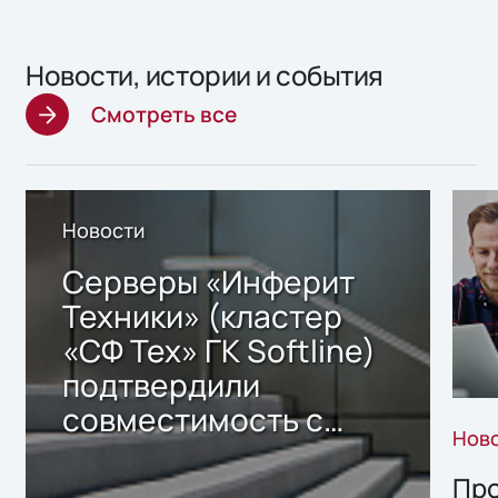
Новости, истории и события
Смотреть все
Новости
Серверы «Инферит
Техники» (кластер
«СФ Тех» ГК Softline)
подтвердили
совместимость с
Нов
решением Sharx
Storage 2.x для
Про