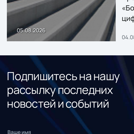
хранения данных
«Бо
ци
пр
05.08.2026
04.0
без
ном
«1С
Подпишитесь на нашу
рассылку последних
новостей и событий