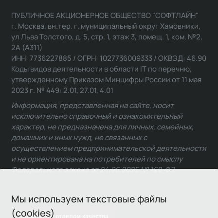
ПУБЛИЧНОЕ АКЦИОНЕРНОЕ ОБЩЕСТВО "СОФТЛАЙН"
г. Москва, вн.тер. г. муниципальный округ Хамовники,
ул Льва Толстого, д. 5, стр. 1, этаж 3, помещ. 1, ком. №2,
2А (А311)
ИНН: 7736227885 / ОГРН: 1027736009333 / ОКВЭД: 46.90
Коды видов деятельности в области IT по перечню,
утвержденному Приказом Минцифры России от 11 мая
2023 г. № 449: 2.01, 27.01, 4.01
Информация, представленная на сайте, носит
исключительно справочный и ознакомительный
характер, не предназначена для личных, семейных,
домашних и иных нужд, не связанных с
осуществлением предпринимательской деятельности
и не ориентирована на потребителей по смыслу
Федерального закона от 24.06.2025 № 168-ФЗ.
Мы используем текстовые файлы
(cookies)
Связаться с отделом качества