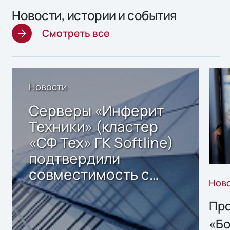
Новости, истории и события
Смотреть все
Новости
Серверы «Инферит
Техники» (кластер
«СФ Тех» ГК Softline)
подтвердили
совместимость с
Нов
решением Sharx
Storage 2.x для
Про
хранения данных
«Бо