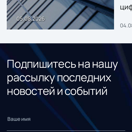
ци
пр
05.08.2026
04.0
без
ном
«1С
Подпишитесь на нашу
рассылку последних
новостей и событий