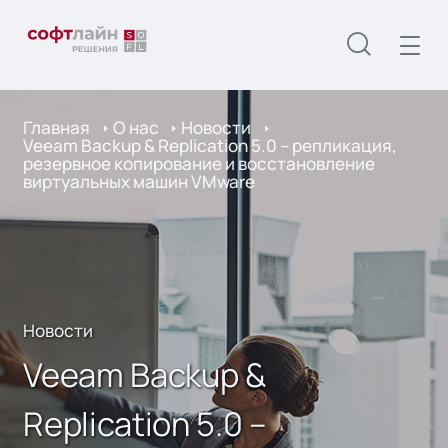
Главная
О нас
Новости
Veeam Backup & Replication 5.0 – репликация,
резервное копирование и восстановление
виртуальных машин VMware
Новости
Veeam Backup &
Replication 5.0 –