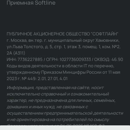
Приемная Softline
ПУБЛИЧНОЕ АКЦИОНЕРНОЕ ОБЩЕСТВО "СОФТЛАЙН"
г. Москва, вн.тер. г. муниципальный округ Хамовники,
ул Льва Толстого, д. 5, стр. 1, этаж 3, помещ. 1, ком. №2,
2А (А311)
ИНН: 7736227885 / ОГРН: 1027736009333 / ОКВЭД: 46.90
Коды видов деятельности в области IT по перечню,
утвержденному Приказом Минцифры России от 11 мая
2023 г. № 449: 2.01, 27.01, 4.01
Информация, представленная на сайте, носит
исключительно справочный и ознакомительный
характер, не предназначена для личных, семейных,
домашних и иных нужд, не связанных с
осуществлением предпринимательской деятельности
и не ориентирована на потребителей по смыслу
Федерального закона от 24.06.2025 № 168-ФЗ.