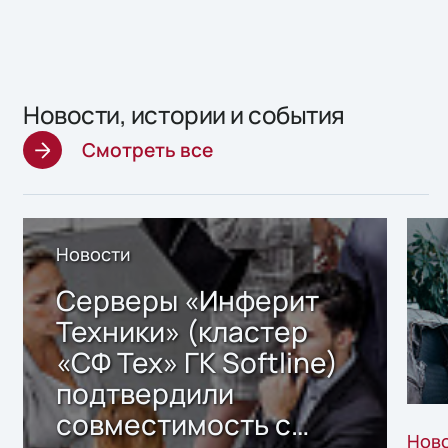
Новости, истории и события
Смотреть все
Новости
Серверы «Инферит
Техники» (кластер
«СФ Тех» ГК Softline)
подтвердили
совместимость с
Нов