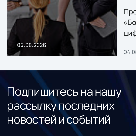
решением Sharx
Storage 2.x для
Про
хранения данных
«Бо
ци
пр
05.08.2026
04.0
без
ном
«1С
Подпишитесь на нашу
рассылку последних
новостей и событий