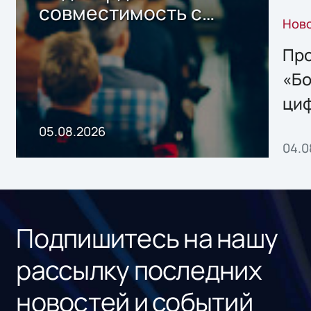
совместимость с
Нов
решением Sharx
Storage 2.x для
Про
хранения данных
«Бо
ци
пр
05.08.2026
04.0
без
ном
«1С
Подпишитесь на нашу
рассылку последних
новостей и событий