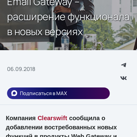
Email Gateway –
расширение функционала
в новых версиях
06.09.2018
Подписаться в MAX
Компания
Clearswift
сообщила о
добавлении востребованных новых
функций в продукты Web Gateway и