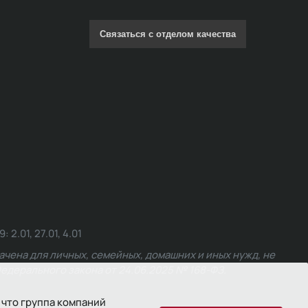
Связаться с отделом качества
.01, 27.01, 4.01
чена для личных, семейных, домашних и иных нужд, не
едерального закона от 24.06.2025 № 168-ФЗ.
 что группа компаний