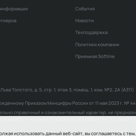
 информации
События
ртнеров
Новости
Техподдержка
Политики компании
Приемная Softline
ва Толстого, д. 5, стр. 1, этаж 3, помещ. 1, ком. №2, 2А (А311)
жденному Приказом Минцифры России от 11 мая 2023 г. № 449: 2
ельно справочный и ознакомительный характер, не предназна
ельности и не ориентирована на потребителей по смыслу Ф
олжая использовать данный веб-сайт, вы соглашаетесь с тем,