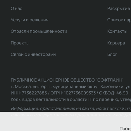
О нас
Раскрытие
Услуги и решения
Список па
Отрасли промышленности
Контакты
Проекты
Карьера
Связи с инвесторами
Блог
ПУБЛИЧНОЕ АКЦИОНЕРНОЕ ОБЩЕСТВО "СОФТЛАЙН"
г. Москва, вн.тер. г. муниципальный округ Хамовники, ул Ль
ИНН: 7736227885 / ОГРН: 1027736009333 / ОКВЭД: 46.90
Коды видов деятельности в области IT по перечню, утвер
Информация, представленная на сайте, носит исключит
связанных с осуществлением предпринимательской деят
Прод