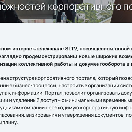
можностей корпоративного по
тном интернет-телеканале SLTV, посвященном новой
, наглядно продемонстрированы новые широкие возм
низации коллективной работы и документооборота в 
ена структура корпоративного портала, который позв
нные бизнес-процессы, настроить в организации сист
упа к информации. Портал позволит организовать док
ии и удаленный доступ – с минимальными временными
трудникам компании необходимую корпоративную инфо
ласования, визирования и утверждения документов, п
иплину.