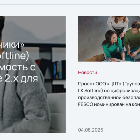
ники»
ftline)
мость с
Новости
 2.x для
Проект ООО «ЦЦТ» (Группа
ГК Softline) по цифровизац
производственной безопа
FESCO номинирован на кон
«1С:Проект года»
04.08.2026