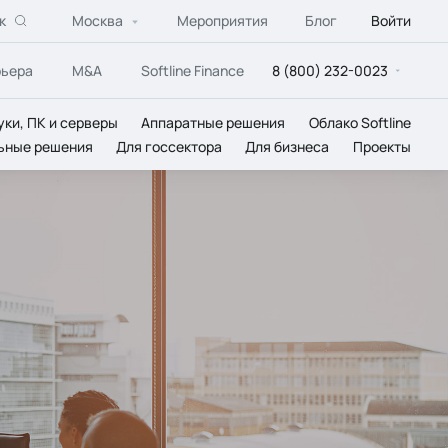
к
Москва
Мероприятия
Блог
Войти
рьера
M&A
Softline Finance
8 (800) 232-0023
уки, ПК и серверы
Аппаратные решения
Облако Softline
ьные решения
Для госсектора
Для бизнеса
Проекты