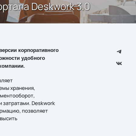
ртала Deskwork 3.0
 версии корпоративного
ожности удобного
компании.
оляет
емы хранения,
ументооборот,
 затратами. Deskwork
рмацию, позволяет
овысить