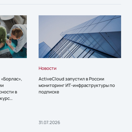
Новости
 «Борлас»,
ActiveCloud запустил в России
ии
мониторинг ИТ-инфраструктуры по
сности в
подписке
курс
31.07.2026