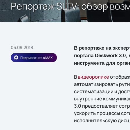
Репортаж SLTV: обзор воз
06.09.2018
В репортаже на экспер
портала Deskwork 3.0
Подписаться в MAX
инструмента для орга
В
видеоролике
отображ
автоматизировать рути
систематизации и дост
внутренние коммуникац
3.0 предоставляет со
ускорить процессы сог
исполнительскую дисц