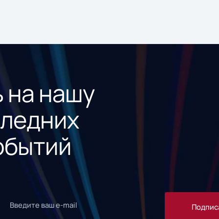
 на нашу
следних
обытий
Подпис