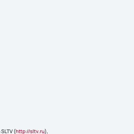
SLTV (
http://sltv.ru
),