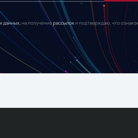
х данных,
на получение
рассылок
и подтверждаю, что ознако