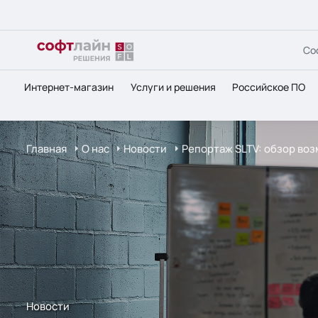
Со
Интернет-магазин
Услуги и решения
Российское ПО
Главная
О нас
Новости
Репортаж SLTV: обзор во
Новости