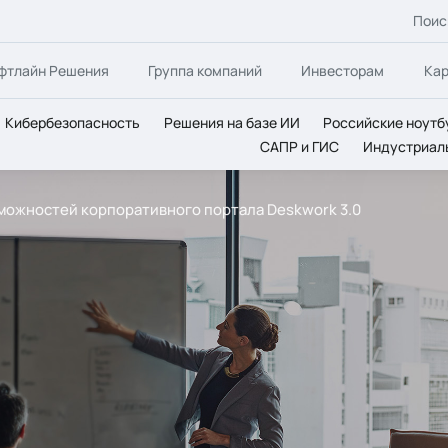
Поис
фтлайн Решения
Группа компаний
Инвесторам
Ка
Кибербезопасность
Решения на базе ИИ
Российские ноутб
САПР и ГИС
Индустриал
зможностей корпоративного портала Deskwork 3.0