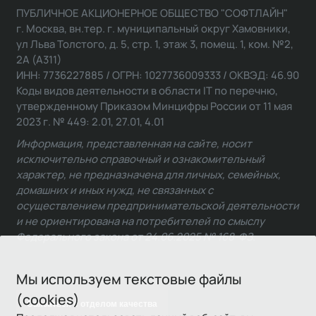
ПУБЛИЧНОЕ АКЦИОНЕРНОЕ ОБЩЕСТВО "СОФТЛАЙН"
г. Москва, вн.тер. г. муниципальный округ Хамовники,
ул Льва Толстого, д. 5, стр. 1, этаж 3, помещ. 1, ком. №2,
2А (А311)
ИНН: 7736227885 / ОГРН: 1027736009333 / ОКВЭД: 46.90
Коды видов деятельности в области IT по перечню,
утвержденному Приказом Минцифры России от 11 мая
2023 г. № 449: 2.01, 27.01, 4.01
Информация, представленная на сайте, носит
исключительно справочный и ознакомительный
характер, не предназначена для личных, семейных,
домашних и иных нужд, не связанных с
осуществлением предпринимательской деятельности
и не ориентирована на потребителей по смыслу
Федерального закона от 24.06.2025 № 168-ФЗ.
Мы используем текстовые файлы
(cookies)
Связаться с отделом качества