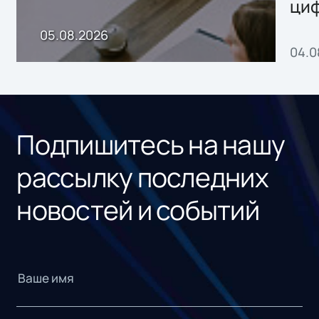
ци
пр
05.08.2026
04.0
без
ном
«1С
Подпишитесь на нашу
рассылку последних
новостей и событий