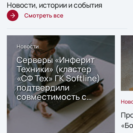
Новости, истории и события
Смотреть все
Новости
Серверы «Инферит
Техники» (кластер
«СФ Тех» ГК Softline)
подтвердили
совместимость с
Нов
решением Sharx
Storage 2.x для
Про
хранения данных
«Бо