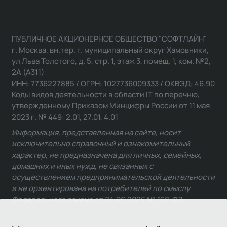
ПУБЛИЧНОЕ АКЦИОНЕРНОЕ ОБЩЕСТВО "СОФТЛАЙН"
г. Москва, вн.тер. г. муниципальный округ Хамовники,
ул Льва Толстого, д. 5, стр. 1, этаж 3, помещ. 1, ком. №2,
2А (А311)
ИНН: 7736227885 / ОГРН: 1027736009333 / ОКВЭД: 46.90
Коды видов деятельности в области IT по перечню,
утвержденному Приказом Минцифры России от 11 мая
2023 г. № 449: 2.01, 27.01, 4.01
Информация, представленная на сайте, носит
исключительно справочный и ознакомительный
характер, не предназначена для личных, семейных,
домашних и иных нужд, не связанных с
осуществлением предпринимательской деятельности
и не ориентирована на потребителей по смыслу
Федерального закона от 24.06.2025 № 168-ФЗ.