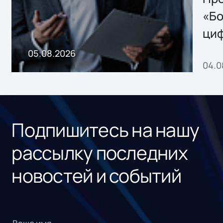
хранения данных
«Бо
ци
пр
05.08.2026
04.0
без
ном
«1С
Подпишитесь на нашу
рассылку последних
новостей и событий