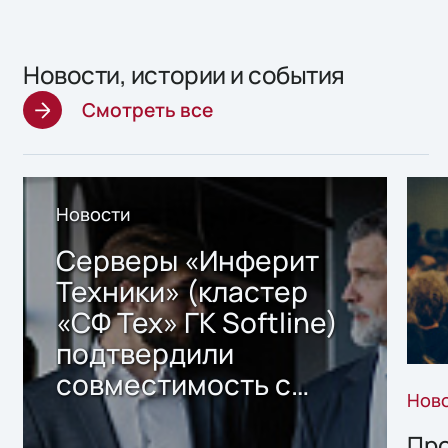
Новости, истории и события
Смотреть все
Новости
Серверы «Инферит
Техники» (кластер
«СФ Тех» ГК Softline)
подтвердили
совместимость с
Нов
решением Sharx
Storage 2.x для
Про