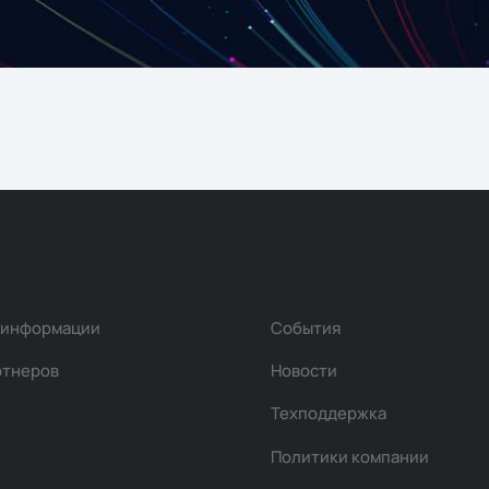
 информации
События
ртнеров
Новости
Техподдержка
Политики компании