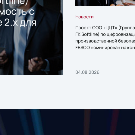
ftline)
мость с
Новости
 2.x для
Проект ООО «ЦЦТ» (Группа
ГК Softline) по цифровизац
производственной безопа
FESCO номинирован на кон
«1С:Проект года»
04.08.2026