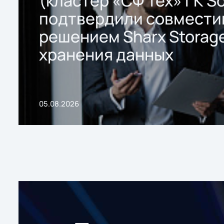
(кластер «СФ Тех» ГК So
подтвердили совмести
решением Sharx Storage
хранения данных
05.08.2026