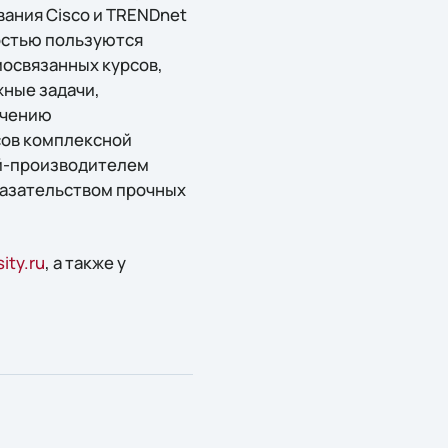
вания Cisco и TRENDnet
остью пользуются
мосвязанных курсов,
жные задачи,
учению
сов комплексной
ей-производителем
оказательством прочных
ity.ru
, а также у