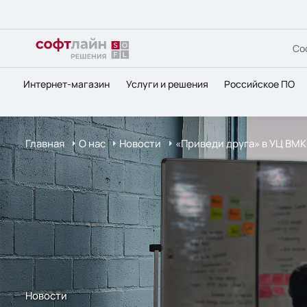
Со
Интернет-магазин
Услуги и решения
Российское ПО
Главная
О нас
Новости
«Приведи друга» в УЦ ВМК
Новости