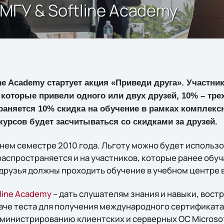
МГУ & Softline Academy
ne Academy стартует акция «Приведи друга». Участни
а которые привели одного или двух друзей, 10% – тре
раняется 10% скидка на обучение в рамках комплек
урсов будет засчитываться со скидками за друзей.
нем семестре 2010 года. Льготу можно будет использо
распространяется и на участников, которые ранее обуч
х друзья должны проходить обучение в учебном центре 
line Academy
– дать слушателям знания и навыки, вост
даче теста для получения международного сертификата
министрированию клиентских и серверных ОС Microsoft