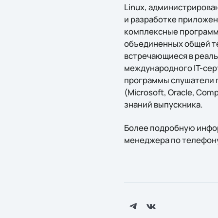
Linux, администрирован
и разработке приложен
комплексные программы
объединенных общей те
встречающиеся в реаль
международного IT-сер
программы слушатели 
(Microsoft, Oracle, Co
знаний выпускника.
Более подробную инфор
менеджера по телефону: