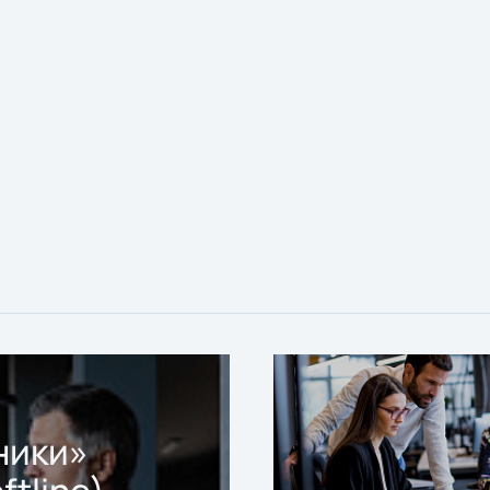
ники»