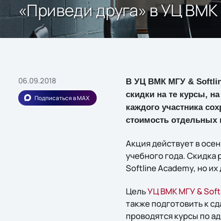
«Приведи друга» в УЦ ВМК 
06.09.2018
В УЦ ВМК МГУ & Softli
скидки на те курсы, н
Подписаться в MAX
каждого участника сох
стоимость отдельных к
Акция действует в осен
учебного года. Скидка 
Softline Academy, но и
Цель
УЦ ВМК МГУ & Soft
также подготовить к с
проводятся курсы по ад