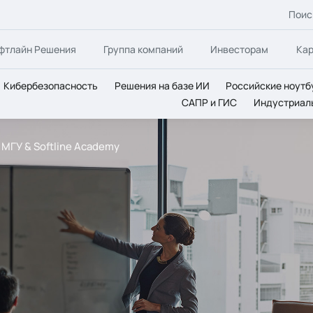
Поис
фтлайн Решения
Группа компаний
Инвесторам
Ка
Кибербезопасность
Решения на базе ИИ
Российские ноутб
САПР и ГИС
Индустриал
 МГУ & Softline Academy