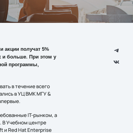
ки акции получат 5%
х и больше. При этом у
сной программы,
вать в течение всего
ались в УЦ ВМК МГУ &
впервые.
ребованные IT-рынком, а
. В Учебном центре
 и Red Hat Enterprise