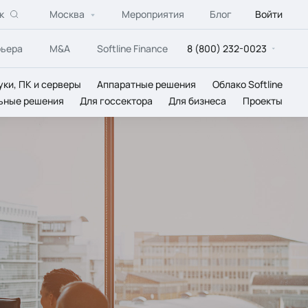
к
Москва
Мероприятия
Блог
Войти
рьера
M&A
Softline Finance
8 (800) 232-0023
уки, ПК и серверы
Аппаратные решения
Облако Softline
ьные решения
Для госсектора
Для бизнеса
Проекты