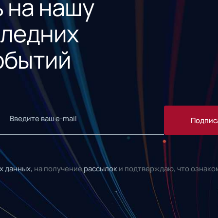
 на нашу
следних
обытий
Подпис
х данных,
на получение
рассылок
и подтверждаю, что ознако