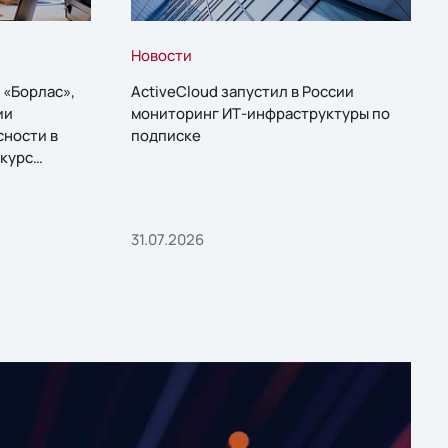
Новости
 «Борлас»,
ActiveCloud запустил в России
ии
мониторинг ИТ-инфраструктуры по
сности в
подписке
курс
31.07.2026