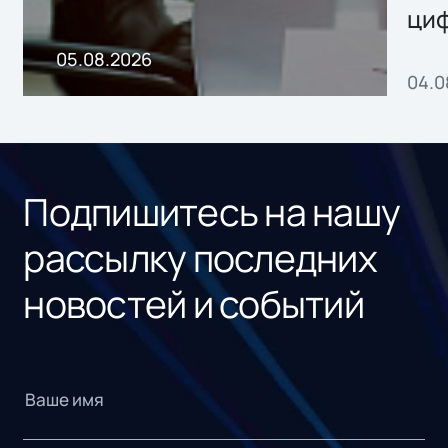
ци
пр
05.08.2026
04.0
без
ном
«1С
Подпишитесь на нашу
рассылку последних
новостей и событий