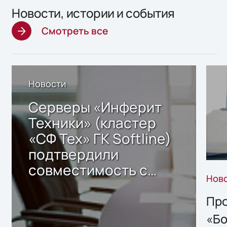
Новости, истории и события
Смотреть все
Новости
Серверы «Инферит
Техники» (кластер
«СФ Тех» ГК Softline)
подтвердили
совместимость с
Нов
решением Sharx
Storage 2.x для
Про
хранения данных
«Бо