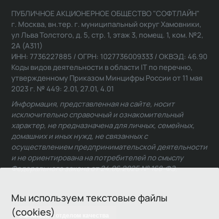
ПУБЛИЧНОЕ АКЦИОНЕРНОЕ ОБЩЕСТВО "СОФТЛАЙН"
г. Москва, вн.тер. г. муниципальный округ Хамовники,
ул Льва Толстого, д. 5, стр. 1, этаж 3, помещ. 1, ком. №2,
2А (А311)
ИНН: 7736227885 / ОГРН: 1027736009333 / ОКВЭД: 46.90
Коды видов деятельности в области IT по перечню,
утвержденному Приказом Минцифры России от 11 мая
2023 г. № 449: 2.01, 27.01, 4.01
Информация, представленная на сайте, носит
исключительно справочный и ознакомительный
характер, не предназначена для личных, семейных,
домашних и иных нужд, не связанных с
осуществлением предпринимательской деятельности
и не ориентирована на потребителей по смыслу
Федерального закона от 24.06.2025 № 168-ФЗ.
Мы используем текстовые файлы
(cookies)
Связаться с отделом качества