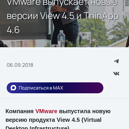
VMware выпускает новые
версии View 4.5 и ThinApp
4.6
06.09.2018
Подписаться в MAX
Компания
VMware
выпустила новую
версию продукта View 4.5 (Virtual
Desktop Infrastructure),