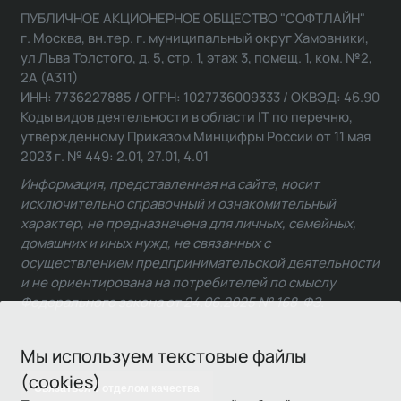
ПУБЛИЧНОЕ АКЦИОНЕРНОЕ ОБЩЕСТВО "СОФТЛАЙН"
г. Москва, вн.тер. г. муниципальный округ Хамовники,
ул Льва Толстого, д. 5, стр. 1, этаж 3, помещ. 1, ком. №2,
2А (А311)
ИНН: 7736227885 / ОГРН: 1027736009333 / ОКВЭД: 46.90
Коды видов деятельности в области IT по перечню,
утвержденному Приказом Минцифры России от 11 мая
2023 г. № 449: 2.01, 27.01, 4.01
Информация, представленная на сайте, носит
исключительно справочный и ознакомительный
характер, не предназначена для личных, семейных,
домашних и иных нужд, не связанных с
осуществлением предпринимательской деятельности
и не ориентирована на потребителей по смыслу
Федерального закона от 24.06.2025 № 168-ФЗ.
Мы используем текстовые файлы
(cookies)
Связаться с отделом качества