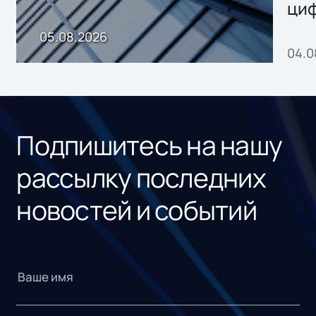
ци
пр
05.08.2026
04.0
без
ном
«1С
Подпишитесь на нашу
рассылку последних
новостей и событий