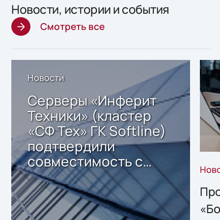
Новости, истории и события
Смотреть все
Новости
Серверы «Инферит
Техники» (кластер
«СФ Тех» ГК Softline)
подтвердили
совместимость с
Нов
решением Sharx
Storage 2.x для
Про
хранения данных
«Бо