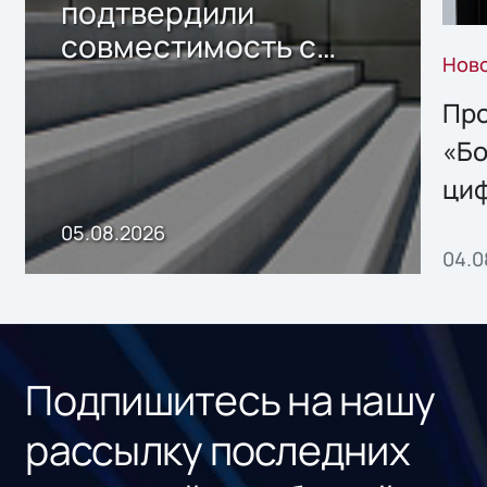
подтвердили
совместимость с
Нов
решением Sharx
Storage 2.x для
Про
хранения данных
«Бо
ци
пр
05.08.2026
04.0
без
ном
«1С
Подпишитесь на нашу
рассылку последних