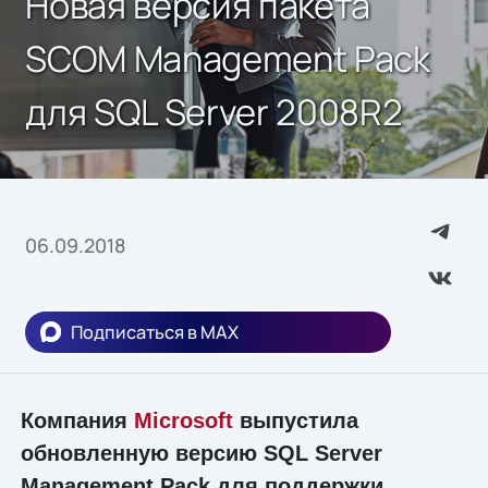
Новая версия пакета
SCOM Management Pack
для SQL Server 2008R2
06.09.2018
Подписаться в MAX
Компания
Microsoft
выпустила
обновленную версию SQL Server
Management Pack для поддержки