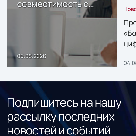
совместимость с
Нов
решением Sharx
Storage 2.x для
Про
хранения данных
«Бо
ци
пр
05.08.2026
04.0
без
ном
«1С
Подпишитесь на нашу
рассылку последних
новостей и событий