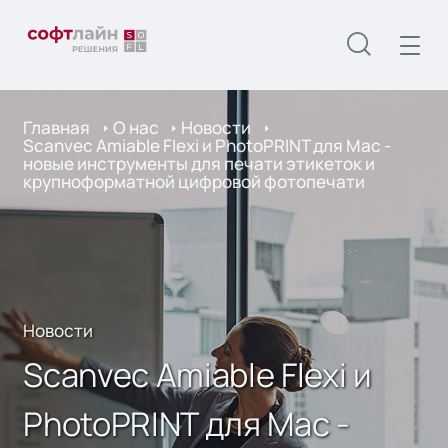
Главная
О нас
Новости
Scanvec Amiable Flexi и PhotoPRINT для Mac -
новые инструменты для печати этикеток и
крупноформатной цифровой фотопечати
Новости
Scanvec Amiable Flexi и
PhotoPRINT для Mac -