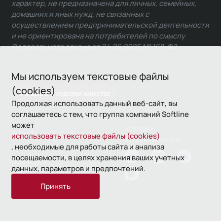
характер, не предназначена для личных, семейных,
домашних и иных нужд, не связанных с
осуществлением предпринимательской деятельности
и не ориентирована на потребителей по смыслу
Федерального закона от 24.06.2025 № 168-ФЗ.
Мы используем текстовые файлы
(cookies)
Связаться с отделом качества
Продолжая использовать данный веб-сайт, вы
соглашаетесь с тем, что группа компаний Softline
может
Условия
© 1993—2026 Softline
использовать текстовые файлы (cookies)
использования
, необходимые для работы сайта и анализа
посещаемости, в целях хранения ваших учетных
Политика
данных, параметров и предпочтений.
конфиденциальности
Принять
16+