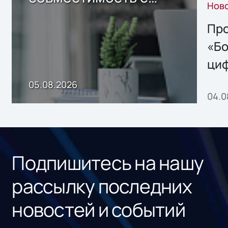
Нов
решением Sharx
Storage 2.x для
Про
хранения данных
«Бо
ци
пр
05.08.2026
04.0
без
ном
«1С
Подпишитесь на нашу
рассылку последних
новостей и событий