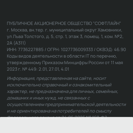
ПУБЛИЧНОЕ АКЦИОНЕРНОЕ ОБЩЕСТВО "СОФТЛАЙН"
г. Москва, вн.тер. г. муниципальный округ Хамовники,
ул Льва Толстого, д. 5, стр. 1, этаж 3, помещ. 1, ком. №2,
2А (А311)
ИНН: 7736227885 / ОГРН: 1027736009333 / ОКВЭД: 46.90
Коды видов деятельности в области IT по перечню,
утвержденному Приказом Минцифры России от 11 мая
2023 г. № 449: 2.01, 27.01, 4.01
Информация, представленная на сайте, носит
исключительно справочный и ознакомительный
характер, не предназначена для личных, семейных,
домашних и иных нужд, не связанных с
осуществлением предпринимательской деятельности
и не ориентирована на потребителей по смыслу
Федерального закона от 24.06.2025 № 168-ФЗ.