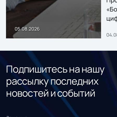
Storage 2.x для
Про
хранения данных
«Бо
ци
пр
05.08.2026
04.0
без
ном
«1С
Подпишитесь на нашу
рассылку последних
новостей и событий