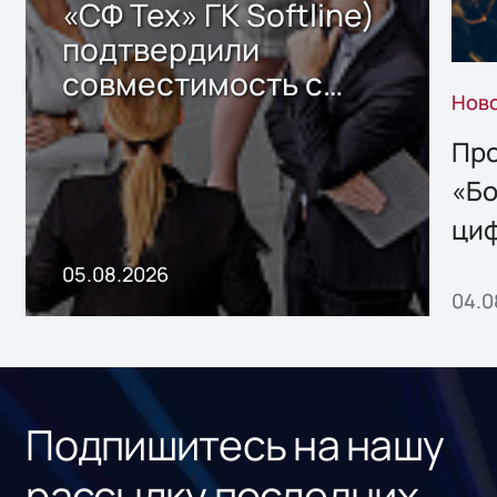
«СФ Тех» ГК Softline)
подтвердили
совместимость с
Нов
решением Sharx
Storage 2.x для
Про
хранения данных
«Бо
ци
пр
05.08.2026
04.0
без
ном
«1С
Подпишитесь на нашу
рассылку последних