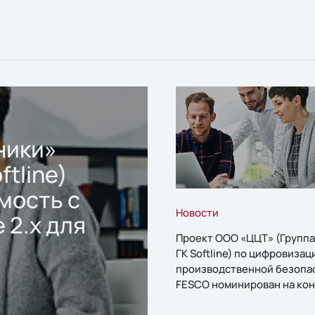
ники»
ftline)
мость с
Новости
 2.x для
Проект ООО «ЦЦТ» (Группа
ГК Softline) по цифровизац
производственной безопа
FESCO номинирован на кон
«1С:Проект года»