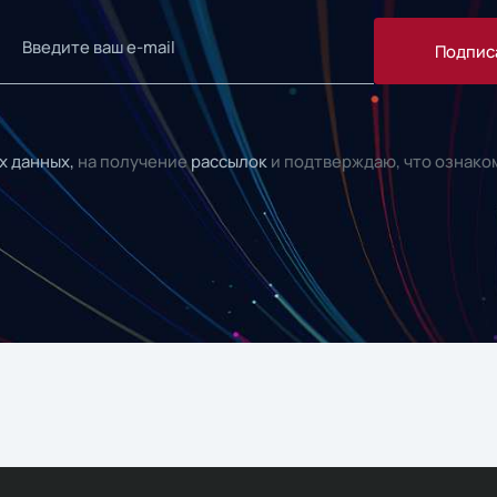
Подпис
х данных,
на получение
рассылок
и подтверждаю, что ознако