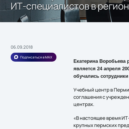
ИТ-специалистов в регио
06.09.2018
Подписаться в MAX
Екатерина Воробьева р
является 24 апреля 20
обучались сотрудники
Учебный центр в Перми
соглашения с учрежден
центрах.
«В настоящее время И
крупных пермских пре