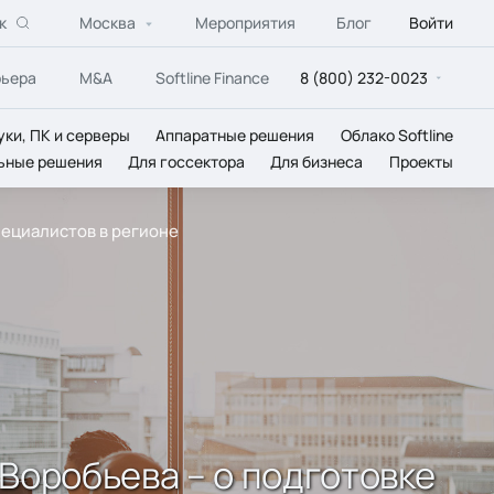
к
Москва
Мероприятия
Блог
Войти
рьера
M&A
Softline Finance
8 (800) 232-0023
уки, ПК и серверы
Аппаратные решения
Облако Softline
ьные решения
Для госсектора
Для бизнеса
Проекты
пециалистов в регионе
Воробьева – о подготовке