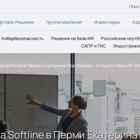
Поис
фтлайн Решения
Группа компаний
Инвесторам
Ка
Кибербезопасность
Решения на базе ИИ
Российские ноутб
САПР и ГИС
Индустриал
 Softline в Перми Екатерина Воробьева – о подготовке ИТ-с
 Softline в Перми Екатерина 