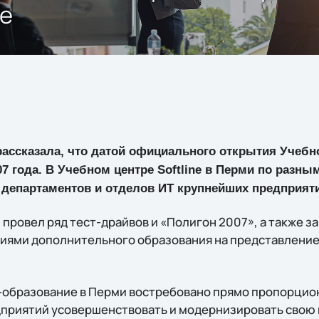
не
ассказала, что датой официального открытия Учебног
07 года. В Учебном центре Softline в Перми по разн
 департаментов и отделов ИТ крупнейших предприяти
 провел ряд тест-драйвов и «Полигон 2007», а также 
иями дополнительного образования на представление 
Т-образование в Перми востребовано прямо пропорци
дприятий усовершенствовать и модернизировать сво