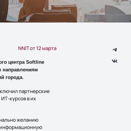
NNIT от 12 марта
о центра Softline
ым направлениям
й города.
заключил партнерские
ИТ-курсов в их
онально желанию
ю информационную