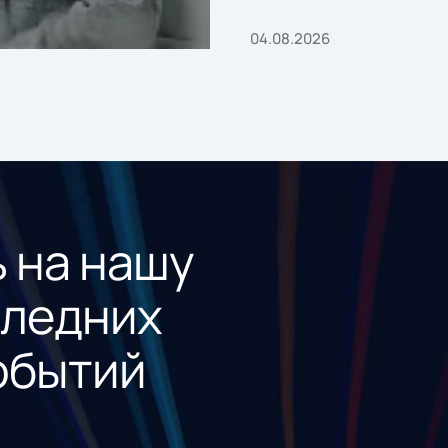
04.08.2026
 на нашу
следних
обытий