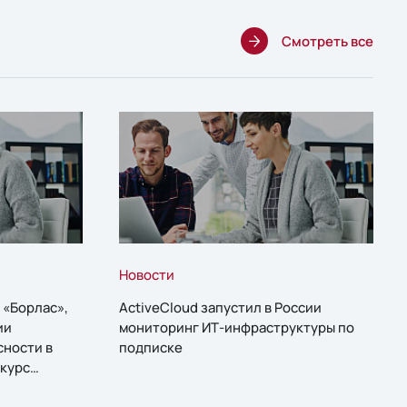
Смотреть все
Новости
 «Борлас»,
ActiveCloud запустил в России
ии
мониторинг ИТ-инфраструктуры по
сности в
подписке
курс