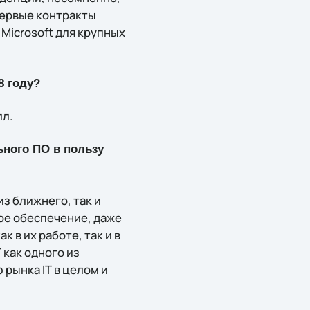
 первые контракты
Microsoft для крупных
8 году?
лл.
ьного ПО в пользу
из ближнего, так и
ное обеспечение, даже
 в их работе, так и в
 как одного из
рынка IТ в целом и