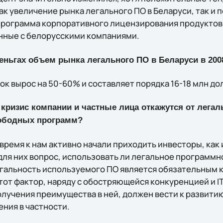
как увеличение рынка легального ПО в Беларуси, так и
(программа корпоративного лицензирования продуктов 
нные с белорусскими компаниями.
еньгах объем рынка легального ПО в Беларуси в 200
к вырос на 50-60% и составляет порядка 16-18 млн до
в кризис компании и частные лица откажутся от легал
вободных программ?
время к нам активно начали приходить инвесторы, как 
 для них вопрос, использовать ли легальное программ
егальность используемого ПО является обязательным как
тот фактор, наряду с обостряющейся конкуренцией и IТ
учения преимущества в ней, должен вести к развитию 
ния в частности.