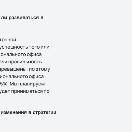
 ли развиваться в
аточной
успешность того или
ионального офиса
зали правильность
превышены, по этому
егионального офиса
 15%. Мы планируем
удет приниматься по
 изменения в стратегии