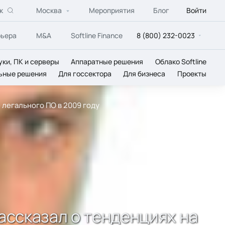
к
Москва
Мероприятия
Блог
Войти
рьера
M&A
Softline Finance
8 (800) 232-0023
уки, ПК и серверы
Аппаратные решения
Облако Softline
ьные решения
Для госсектора
Для бизнеса
Проекты
 легального ПО в 2009 году
рассказал о тенденциях на