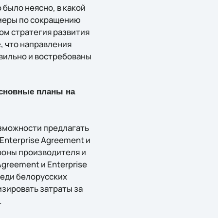
 было неясно, в какой
 меры по сокращению
ом стратегия развития
, что направления
авильно и востребованы
основные планы на
возможности предлагать
nterprise Agreement и
ороны производителя и
greement и Enterprise
реди белорусских
изировать затраты за
.