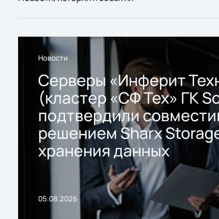
Новости
Серверы «Инферит Тех
(кластер «СФ Тех» ГК So
подтвердили совмести
решением Sharx Storage
хранения данных
05.08.2026