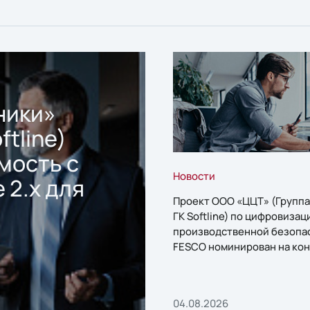
ники»
ftline)
мость с
Новости
 2.x для
Проект ООО «ЦЦТ» (Группа
ГК Softline) по цифровизац
производственной безопа
FESCO номинирован на кон
«1С:Проект года»
04.08.2026