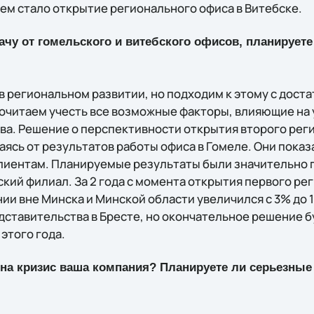
м стало открытие регионального офиса в Витебске.
ачу от гомельского и витебского офисов, планируете
в региональном развитии, но подходим к этому с дост
читаем учесть все возможные факторы, влияющие на 
ва. Решение о перспективности открытия второго рег
аясь от результатов работы офиса в Гомеле. Они пока
клиентам. Планируемые результаты были значительно 
ский филиал. За 2 года с момента открытия первого р
ии вне Минска и Минской области увеличился с 3% до
дставительства в Бресте, но окончательное решение б
 этого года.
 на кризис ваша компания? Планируете ли серьезные