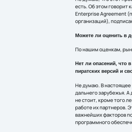
есть. Об этом говорит 
Enterprise Agreement 
организаций), подписа
Можете ли оценить в д
По нашим оценкам, рыно
Нет ли опасений, что 
пиратских версий и с
Не думаю. В настоящее 
дальнего зарубежья. А
не стоит, кроме того л
работе их партнеров. Э
важнейших факторов пол
программного обеспече