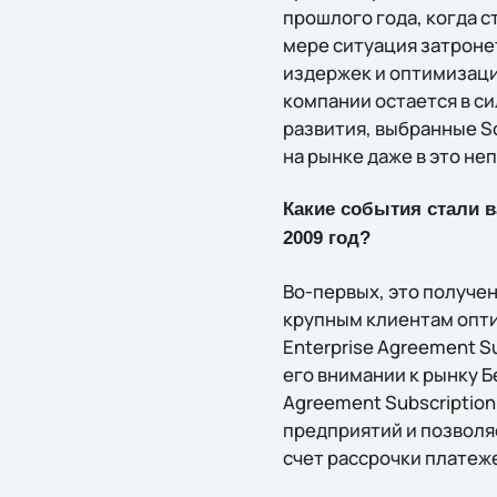
прошлого года, когда с
мере ситуация затроне
издержек и оптимизаци
компании остается в си
развития, выбранные S
на рынке даже в это не
Какие события стали 
2009 год?
Во-первых, это получен
крупным клиентам опти
Enterprise Agreement S
его внимании к рынку Б
Agreement Subscriptio
предприятий и позволя
счет рассрочки платеж