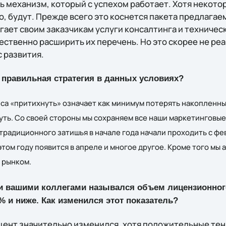
ь механизм, который с успехом работает. Хотя некото
, будут. Прежде всего это коснется пакета предлагае
агает своим заказчикам услуги консалтинга и техничес
ственно расширить их перечень. Но это скорее не реак
 развития.
, правильная стратегия в данных условиях?
иса «притихнуть» означает как минимум потерять накопленны
уть. Со своей стороны мы сохраняем все наши маркетинговые
традиционного затишья в начале года начали проходить с фев
этом году появится в апреле и многое другое. Кроме того мы
 рынком.
и вашими коллегами назывался объем лицензионног
% и ниже. Как изменился этот показатель?
оцент значительно изменился, хотя положительные те