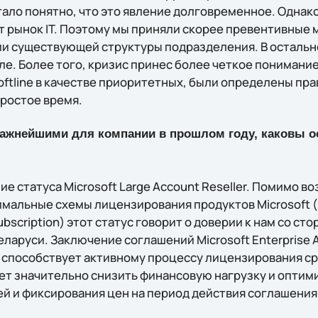
тало понятно, что это явление долговременное. Однако
т рынок IT. Поэтому мы приняли скорее превентивные
и существующей структуры подразделения. В остальн
ле. Более того, кризис принес более четкое понимание
oftline в качестве приоритетных, были определены пр
простое время.
важнейшими для компании в прошлом году, каковы 
ие статуса Microsoft Large Account Reseller. Помимо 
мальные схемы лицензирования продуктов Microsoft (E
ubscription) этот статус говорит о доверии к нам со ст
еларуси. Заключение соглашений Microsoft Enterprise A
n способствует активному процессу лицензирования с
ет значительно снизить финансовую нагрузку и оптим
ей и фиксирования цен на период действия соглашения