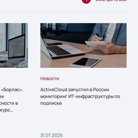
Новости
 «Борлас»,
ActiveCloud запустил в России
ии
мониторинг ИТ-инфраструктуры по
сности в
подписке
курс
31.07.2026