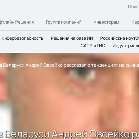
Поис
фтлайн Решения
Группа компаний
Инвесторам
Ка
Кибербезопасность
Решения на базе ИИ
Российские ноутб
САПР и ГИС
Индустриал
» в Беларуси Андрей Овсейко рассказал о тенденциях на рынке
 в Беларуси Андрей Овсейко 