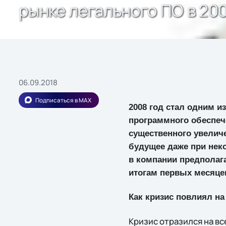
рынке легального ПО в 20
06.09.2018
Подписаться в MAX
2008 год стал одним и
программного обеспече
существенного увелич
будущее даже при неко
в компании предполага
итогам первых месяце
Как кризис повлиял н
Кризис отразился на вс