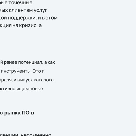
рые точечные
мых клиентам услуг.
кой поддержки, и в этом
ция на кризис, а
й ранее потенциал, а как
 инструменты. Это и
раля, и выпуск каталога,
 активно ищем новые
о рынка ПО в
нденции, несомненно,