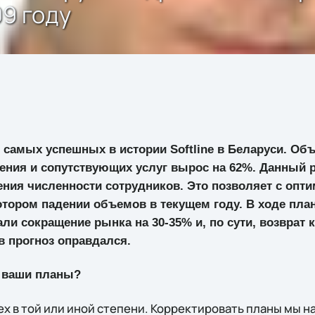
09 году
з самых успешных в истории Softline в Беларуси. Об
ния и сопутствующих услуг вырос на 62%. Данный р
ения численности сотрудников. Это позволяет с опт
тором падении объемов в текущем году. В ходе план
ли сокращение рынка на 30-35% и, по сути, возврат к
в прогноз оправдался.
а ваши планы?
ех в той или иной степени. Корректировать планы мы 