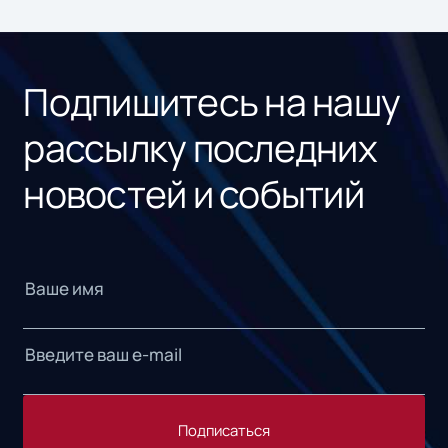
ном
«1С
Подпишитесь на нашу
рассылку последних
новостей и событий
Подписаться