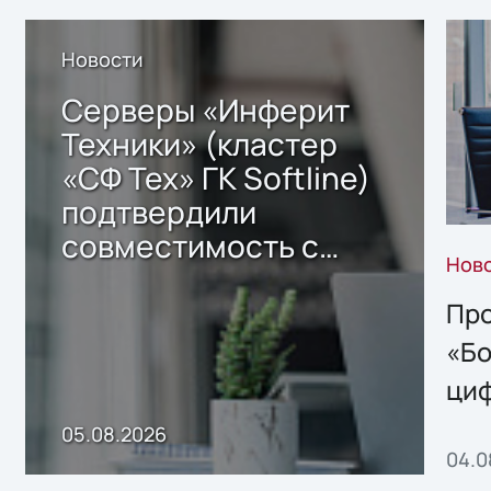
Новости
Серверы «Инферит
Техники» (кластер
«СФ Тех» ГК Softline)
подтвердили
совместимость с
Нов
решением Sharx
Storage 2.x для
Про
хранения данных
«Бо
ци
пр
05.08.2026
04.0
без