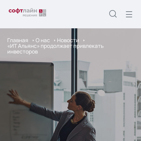
Главная
О нас
Новости
«ИТ Альянс» продолжает привлекать
инвесторов