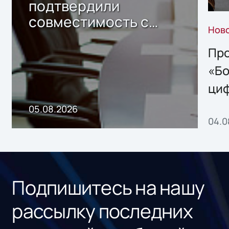
подтвердили
совместимость с
Нов
решением Sharx
Storage 2.x для
Про
хранения данных
«Бо
ци
пр
05.08.2026
04.0
без
ном
«1С
Подпишитесь на нашу
рассылку последних