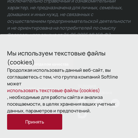
исключительно справочный и ознакомительный
характер, не предназначена для личных, семейных,
домашних и иных нужд, не связанных с
осуществлением предпринимательской деятельности
и не ориентирована на потребителей по смыслу
Федерального закона от 24.06.2025 № 168-ФЗ.
Мы используем текстовые файлы
(cookies)
Связаться с отделом качества
Продолжая использовать данный веб-сайт, вы
соглашаетесь с тем, что группа компаний Softline
может
Условия
© 1993—2026 Softline
использовать текстовые файлы (cookies)
использования
, необходимые для работы сайта и анализа
посещаемости, в целях хранения ваших учетных
Политика
данных, параметров и предпочтений.
конфиденциальности
Принять
16+