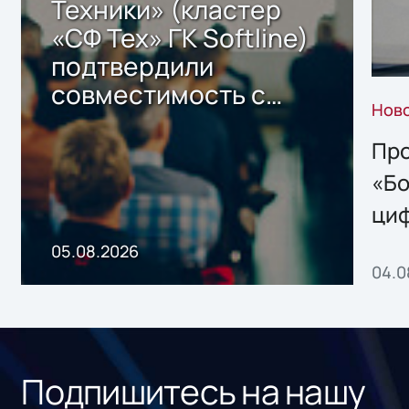
Техники» (кластер
«СФ Тех» ГК Softline)
подтвердили
совместимость с
Нов
решением Sharx
Storage 2.x для
Про
хранения данных
«Бо
ци
пр
05.08.2026
04.0
без
ном
«1С
Подпишитесь на нашу