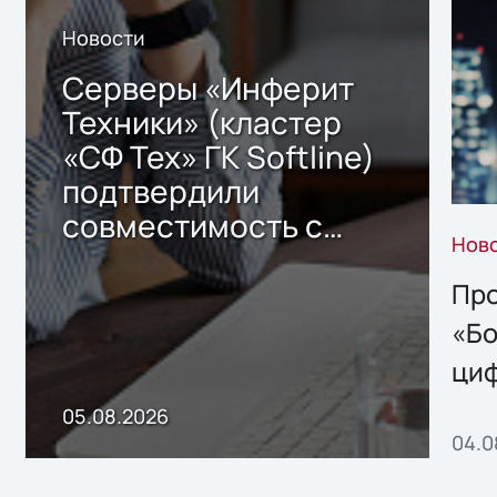
Новости
Серверы «Инферит
Техники» (кластер
«СФ Тех» ГК Softline)
подтвердили
совместимость с
Нов
решением Sharx
Storage 2.x для
Про
хранения данных
«Бо
ци
пр
05.08.2026
04.0
без
ном