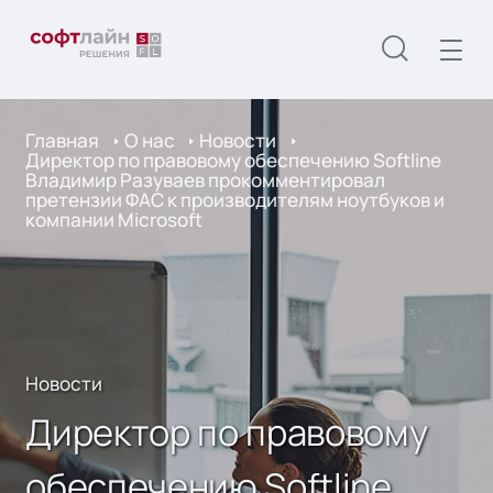
Главная
О нас
Новости
Директор по правовому обеспечению Softline
Владимир Разуваев прокомментировал
претензии ФАС к производителям ноутбуков и
компании Microsoft
Новости
Директор по правовому
обеспечению Softline