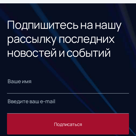
«1С
Подпишитесь на нашу
рассылку последних
новостей и событий
Подписаться