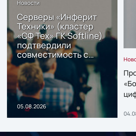
Новости
Серверы «Инферит
Техники» (кластер
«СФ Тех» ГК Softline)
подтвердили
совместимость с
Нов
решением Sharx
Storage 2.x для
Про
хранения данных
«Бо
ци
пр
05.08.2026
04.0
без
ном