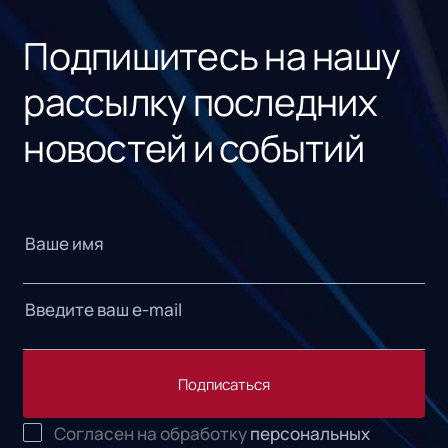
«1С
Подпишитесь на нашу
рассылку последних
новостей и событий
Подписаться
Согласен на обработку
персональных