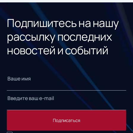
«1С
Подпишитесь на нашу
рассылку последних
новостей и событий
Подписаться