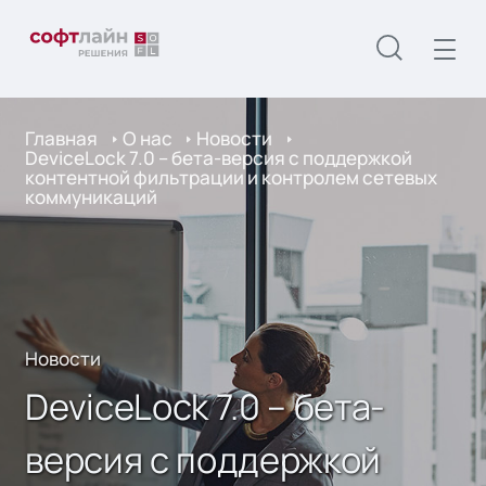
Главная
О нас
Новости
DeviceLock 7.0 – бета-версия с поддержкой
контентной фильтрации и контролем сетевых
коммуникаций
Новости
DeviceLock 7.0 – бета-
версия с поддержкой