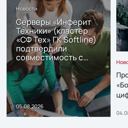
Новости
Серверы «Инферит
Техники» (кластер
«СФ Тех» ГК Softline)
подтвердили
совместимость с
Нов
решением Sharx
Storage 2.x для
Про
хранения данных
«Бо
ци
пр
05.08.2026
04.0
без
ном